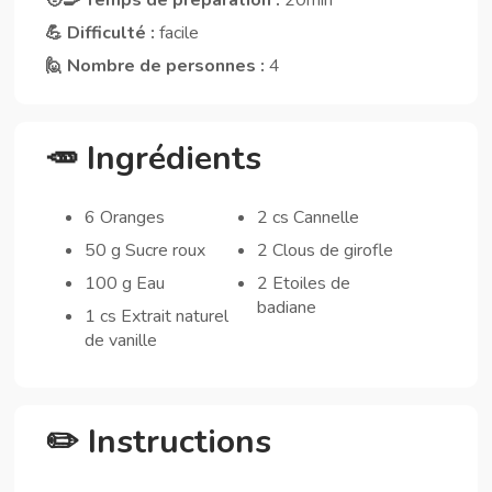
💪 Difficulté :
facile
🙋 Nombre de personnes :
4
🥕 Ingrédients
6 Oranges
2 cs Cannelle
50 g Sucre roux
2 Clous de girofle
100 g Eau
2 Etoiles de
badiane
1 cs Extrait naturel
de vanille
✏️ Instructions