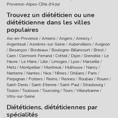
Provence-Alpes-Côte d'Azur
Trouvez un diététicien ou une
diététicienne dans les villes
populaires
Aix-en-Provence
/
Amiens
/
Angers
/
Annecy
/
Argenteuil
/
Asnières-sur-Seine
/
Aubervilliers
/
Avignon
/
Besançon
/
Bordeaux
/
Boulogne-Billancourt
/
Brest
/
Caen
/
Clermont-Ferrand
/
Créteil
/
Dijon
/
Grenoble
/
Le
Havre
/
Le Mans
/
Lille
/
Limoges
/
Lyon
/
Marseille
/
Metz
/
Montpellier
/
Montreuil
/
Mulhouse
/
Nancy
/
Nanterre
/
Nantes
/
Nice
/
Nîmes
/
Orléans
/
Paris
/
Perpignan
/
Poitiers
/
Reims
/
Rennes
/
Roubaix
/
Rouen
/
Saint-Denis
/
Saint-Etienne
/
Saint-Paul
/
Strasbourg
/
Toulon
/
Toulouse
/
Tourcoing
/
Tours
/
Villeurbanne
/
Vitry-sur-Seine
Diététiciens, diététiciennes par
spécialités