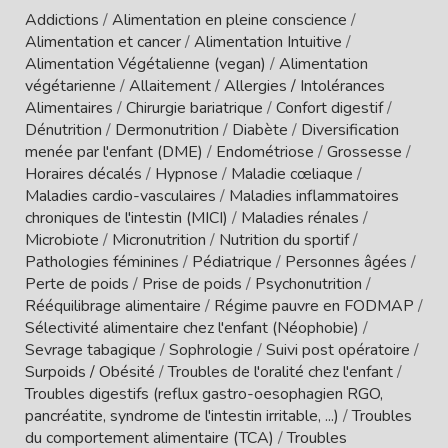
Addictions
/
Alimentation en pleine conscience
/
Alimentation et cancer
/
Alimentation Intuitive
/
Alimentation Végétalienne (vegan)
/
Alimentation
végétarienne
/
Allaitement
/
Allergies / Intolérances
Alimentaires
/
Chirurgie bariatrique
/
Confort digestif
/
Dénutrition
/
Dermonutrition
/
Diabète
/
Diversification
menée par l'enfant (DME)
/
Endométriose
/
Grossesse
/
Horaires décalés
/
Hypnose
/
Maladie cœliaque
/
Maladies cardio-vasculaires
/
Maladies inflammatoires
chroniques de l'intestin (MICI)
/
Maladies rénales
/
Microbiote
/
Micronutrition
/
Nutrition du sportif
/
Pathologies féminines
/
Pédiatrique
/
Personnes âgées
/
Perte de poids
/
Prise de poids
/
Psychonutrition
/
Rééquilibrage alimentaire
/
Régime pauvre en FODMAP
/
Sélectivité alimentaire chez l'enfant (Néophobie)
/
Sevrage tabagique
/
Sophrologie
/
Suivi post opératoire
/
Surpoids / Obésité
/
Troubles de l'oralité chez l'enfant
/
Troubles digestifs (reflux gastro-oesophagien RGO,
pancréatite, syndrome de l'intestin irritable, ...)
/
Troubles
du comportement alimentaire (TCA)
/
Troubles