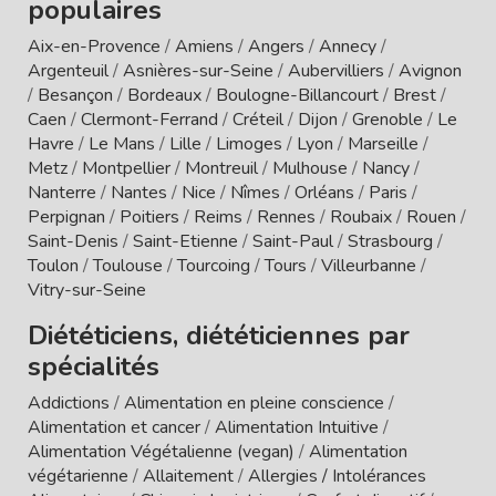
populaires
Aix-en-Provence
/
Amiens
/
Angers
/
Annecy
/
Argenteuil
/
Asnières-sur-Seine
/
Aubervilliers
/
Avignon
/
Besançon
/
Bordeaux
/
Boulogne-Billancourt
/
Brest
/
Caen
/
Clermont-Ferrand
/
Créteil
/
Dijon
/
Grenoble
/
Le
Havre
/
Le Mans
/
Lille
/
Limoges
/
Lyon
/
Marseille
/
Metz
/
Montpellier
/
Montreuil
/
Mulhouse
/
Nancy
/
Nanterre
/
Nantes
/
Nice
/
Nîmes
/
Orléans
/
Paris
/
Perpignan
/
Poitiers
/
Reims
/
Rennes
/
Roubaix
/
Rouen
/
Saint-Denis
/
Saint-Etienne
/
Saint-Paul
/
Strasbourg
/
Toulon
/
Toulouse
/
Tourcoing
/
Tours
/
Villeurbanne
/
Vitry-sur-Seine
Diététiciens, diététiciennes par
spécialités
Addictions
/
Alimentation en pleine conscience
/
Alimentation et cancer
/
Alimentation Intuitive
/
Alimentation Végétalienne (vegan)
/
Alimentation
végétarienne
/
Allaitement
/
Allergies / Intolérances