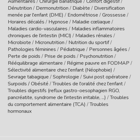
Alimentaires
/
Chirurgie bariatrique
/
Confort digestif
/
Dénutrition
/
Dermonutrition
/
Diabète
/
Diversification
menée par l'enfant (DME)
/
Endométriose
/
Grossesse
/
Horaires décalés
/
Hypnose
/
Maladie cœliaque
/
Maladies cardio-vasculaires
/
Maladies inflammatoires
chroniques de l'intestin (MICI)
/
Maladies rénales
/
Microbiote
/
Micronutrition
/
Nutrition du sportif
/
Pathologies féminines
/
Pédiatrique
/
Personnes âgées
/
Perte de poids
/
Prise de poids
/
Psychonutrition
/
Rééquilibrage alimentaire
/
Régime pauvre en FODMAP
/
Sélectivité alimentaire chez l'enfant (Néophobie)
/
Sevrage tabagique
/
Sophrologie
/
Suivi post opératoire
/
Surpoids / Obésité
/
Troubles de l'oralité chez l'enfant
/
Troubles digestifs (reflux gastro-oesophagien RGO,
pancréatite, syndrome de l'intestin irritable, ...)
/
Troubles
du comportement alimentaire (TCA)
/
Troubles
hormonaux