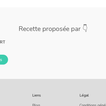
Recette proposée par 👇
URT
us
Liens
Légal
Blog
Conditions géné