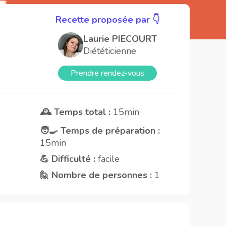
Recette proposée par 👇
Laurie PIECOURT
Diététicienne
Prendre rendez-vous
🕰️ Temps total :
15min
🧑‍🍳 Temps de préparation :
15min
💪 Difficulté :
facile
🙋 Nombre de personnes :
1