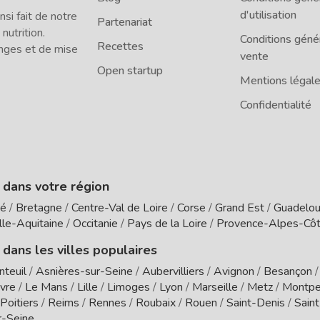
d'utilisation
i fait de notre
Partenariat
 nutrition.
Conditions géné
Recettes
nges et de mise
vente
Open startup
Mentions légal
Confidentialité
e dans votre région
té
/
Bretagne
/
Centre-Val de Loire
/
Corse
/
Grand Est
/
Guadelo
le-Aquitaine
/
Occitanie
/
Pays de la Loire
/
Provence-Alpes-Côt
 dans les villes populaires
nteuil
/
Asnières-sur-Seine
/
Aubervilliers
/
Avignon
/
Besançon
vre
/
Le Mans
/
Lille
/
Limoges
/
Lyon
/
Marseille
/
Metz
/
Montpel
Poitiers
/
Reims
/
Rennes
/
Roubaix
/
Rouen
/
Saint-Denis
/
Sain
r-Seine