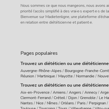
Nous sommes ce que nous mangeons, nous avons ains
priorité l’accès simplifié à des vrai·e·s expert·e·s de la
Bienvenue sur Madietenligne, une plateforme d’écha
en relation entre diététicien·ne et patient·e.
Pages populaires
Trouvez un diététicien ou une diététicienn
Auvergne-Rhône-Alpes
/
Bourgogne-Franche-Com
Réunion
/
Martinique
/
Mayotte
/
Normandie
/
Nouvel
Trouvez un diététicien ou une diététicienne
Aix-en-Provence
/
Amiens
/
Angers
/
Annecy
/
Arge
Clermont-Ferrand
/
Créteil
/
Dijon
/
Grenoble
/
Le Ha
Nantes
/
Nice
/
Nîmes
/
Orléans
/
Paris
/
Perpignan
/
Toulouse
/
Tourcoing
/
Tours
/
Villeurbanne
/
Vitry-su