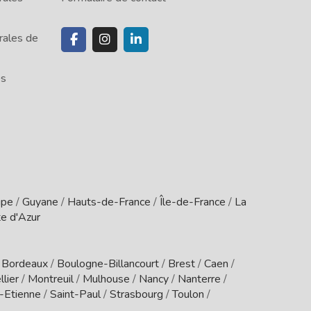
rales de
es
upe
/
Guyane
/
Hauts-de-France
/
Île-de-France
/
La
e d'Azur
/
Bordeaux
/
Boulogne-Billancourt
/
Brest
/
Caen
/
lier
/
Montreuil
/
Mulhouse
/
Nancy
/
Nanterre
/
t-Etienne
/
Saint-Paul
/
Strasbourg
/
Toulon
/