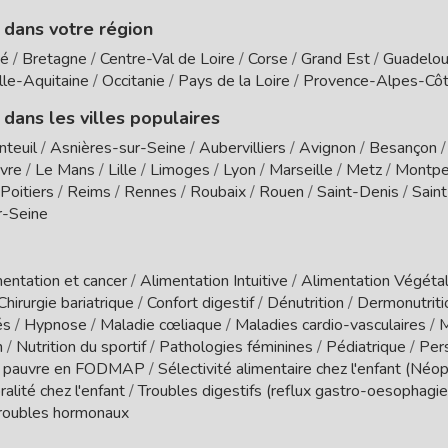
e dans votre région
té
/
Bretagne
/
Centre-Val de Loire
/
Corse
/
Grand Est
/
Guadelo
le-Aquitaine
/
Occitanie
/
Pays de la Loire
/
Provence-Alpes-Côt
 dans les villes populaires
nteuil
/
Asnières-sur-Seine
/
Aubervilliers
/
Avignon
/
Besançon
vre
/
Le Mans
/
Lille
/
Limoges
/
Lyon
/
Marseille
/
Metz
/
Montpel
Poitiers
/
Reims
/
Rennes
/
Roubaix
/
Rouen
/
Saint-Denis
/
Sain
r-Seine
entation et cancer
/
Alimentation Intuitive
/
Alimentation Végétal
Chirurgie bariatrique
/
Confort digestif
/
Dénutrition
/
Dermonutrit
és
/
Hypnose
/
Maladie cœliaque
/
Maladies cardio-vasculaires
/
M
n
/
Nutrition du sportif
/
Pathologies féminines
/
Pédiatrique
/
Per
 pauvre en FODMAP
/
Sélectivité alimentaire chez l'enfant (Néo
ralité chez l'enfant
/
Troubles digestifs (reflux gastro-oesophagien
roubles hormonaux