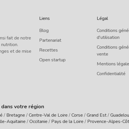
Liens
Légal
Blog
Conditions géné
d'utilisation
i fait de notre
Partenariat
 nutrition.
Conditions géné
Recettes
nges et de mise
vente
Open startup
Mentions légal
Confidentialité
e dans votre région
té
/
Bretagne
/
Centre-Val de Loire
/
Corse
/
Grand Est
/
Guadelo
le-Aquitaine
/
Occitanie
/
Pays de la Loire
/
Provence-Alpes-Côt