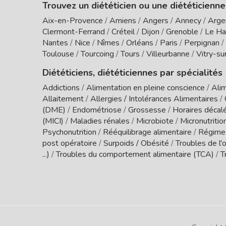
Trouvez un diététicien ou une diététicienne
Aix-en-Provence
/
Amiens
/
Angers
/
Annecy
/
Arge
Clermont-Ferrand
/
Créteil
/
Dijon
/
Grenoble
/
Le Ha
Nantes
/
Nice
/
Nîmes
/
Orléans
/
Paris
/
Perpignan
/
Toulouse
/
Tourcoing
/
Tours
/
Villeurbanne
/
Vitry-su
Diététiciens, diététiciennes par spécialités
Addictions
/
Alimentation en pleine conscience
/
Alim
Allaitement
/
Allergies / Intolérances Alimentaires
/
(DME)
/
Endométriose
/
Grossesse
/
Horaires décal
(MICI)
/
Maladies rénales
/
Microbiote
/
Micronutritio
Psychonutrition
/
Rééquilibrage alimentaire
/
Régime
post opératoire
/
Surpoids / Obésité
/
Troubles de l'o
...)
/
Troubles du comportement alimentaire (TCA)
/
T