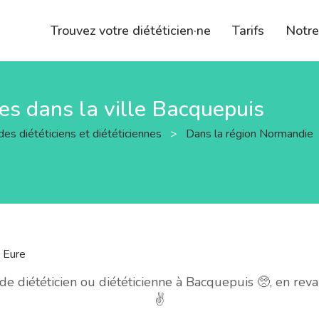
Trouvez votre diététicien·ne
Tarifs
Notr
nes dans la ville Bacquepuis
des diététiciens et diététiciennes
>
Dans la région Normandie
t
Eure
 diététicien ou diététicienne à Bacquepuis 🥺, en re
✌️