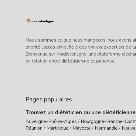
Nous sommes ce que nous mangeons, nous avons ains
priorité l’accès simplifié à des vrai·e·s expert·e·s de la
Bienvenue sur Madietenligne, une plateforme d’écha
en relation entre diététicien·ne et patient·e.
Pages populaires
Trouvez un diététicien ou une diététicienn
Auvergne-Rhône-Alpes
/
Bourgogne-Franche-Com
Réunion
/
Martinique
/
Mayotte
/
Normandie
/
Nouvel