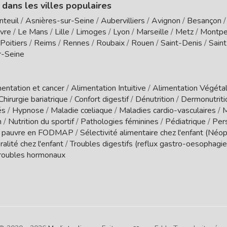
 dans les villes populaires
nteuil
/
Asnières-sur-Seine
/
Aubervilliers
/
Avignon
/
Besançon
vre
/
Le Mans
/
Lille
/
Limoges
/
Lyon
/
Marseille
/
Metz
/
Montpel
Poitiers
/
Reims
/
Rennes
/
Roubaix
/
Rouen
/
Saint-Denis
/
Sain
r-Seine
entation et cancer
/
Alimentation Intuitive
/
Alimentation Végétal
Chirurgie bariatrique
/
Confort digestif
/
Dénutrition
/
Dermonutrit
és
/
Hypnose
/
Maladie cœliaque
/
Maladies cardio-vasculaires
/
M
n
/
Nutrition du sportif
/
Pathologies féminines
/
Pédiatrique
/
Per
 pauvre en FODMAP
/
Sélectivité alimentaire chez l'enfant (Néo
ralité chez l'enfant
/
Troubles digestifs (reflux gastro-oesophagien
roubles hormonaux