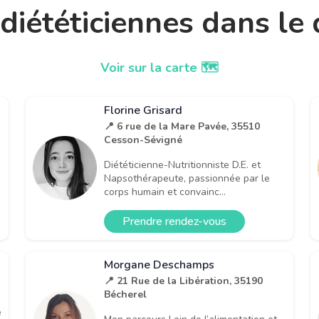
t diététiciennes dans l
Voir sur la carte 🗺️
Florine Grisard
📍 6 rue de la Mare Pavée, 35510
Cesson-Sévigné
Diététicienne-Nutritionniste D.E. et
Napsothérapeute, passionnée par le
corps humain et convainc...
Prendre rendez-vous
Morgane Deschamps
📍 21 Rue de la Libération, 35190
Bécherel
e