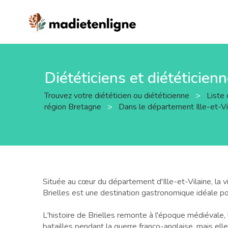
Diététiciens et diététicienn
Trouvez votre diététicien ou diététicienne
>
Liste 
région Bretagne
>
Dans le département Ille-et-V
Située au cœur du département d'Ille-et-Vilaine, la v
Brielles est une destination gastronomique idéale po
L'histoire de Brielles remonte à l'époque médiévale,
batailles pendant la guerre franco-anglaise, mais e