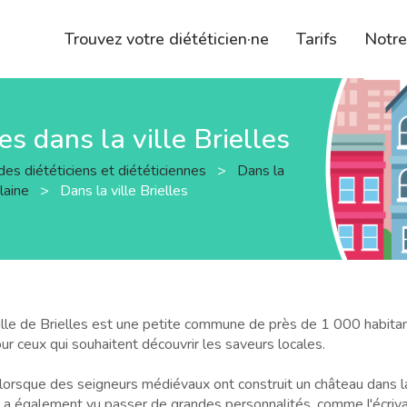
Trouvez votre diététicien·ne
Tarifs
Notr
es dans la ville Brielles
des diététiciens et diététiciennes
>
Dans la
ilaine
>
Dans la ville Brielles
ille de Brielles est une petite commune de près de 1 000 habitant
ur ceux qui souhaitent découvrir les saveurs locales.
 lorsque des seigneurs médiévaux ont construit un château dans la
lle a également vu passer de grandes personnalités, comme l'écri