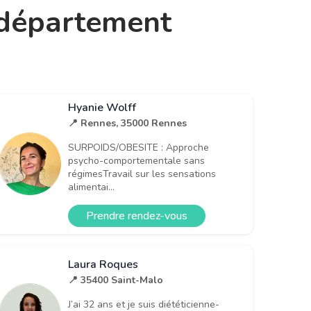
e département
Hyanie Wolff
📍 Rennes, 35000 Rennes
SURPOIDS/OBESITE : Approche
psycho-comportementale sans
régimesTravail sur les sensations
alimentai...
Prendre rendez-vous
Laura Roques
📍 35400 Saint-Malo
J’ai 32 ans et je suis diététicienne-