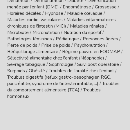
Dénutrition
/
Dermonutrition
/
Diabète
/
Diversification
menée par l'enfant (DME)
/
Endométriose
/
Grossesse
/
Horaires décalés
/
Hypnose
/
Maladie cœliaque
/
Maladies cardio-vasculaires
/
Maladies inflammatoires
chroniques de l'intestin (MICI)
/
Maladies rénales
/
Microbiote
/
Micronutrition
/
Nutrition du sportif
/
Pathologies féminines
/
Pédiatrique
/
Personnes âgées
/
Perte de poids
/
Prise de poids
/
Psychonutrition
/
Rééquilibrage alimentaire
/
Régime pauvre en FODMAP
/
Sélectivité alimentaire chez l'enfant (Néophobie)
/
Sevrage tabagique
/
Sophrologie
/
Suivi post opératoire
/
Surpoids / Obésité
/
Troubles de l'oralité chez l'enfant
/
Troubles digestifs (reflux gastro-oesophagien RGO,
pancréatite, syndrome de l'intestin irritable, ...)
/
Troubles
du comportement alimentaire (TCA)
/
Troubles
hormonaux