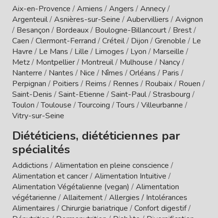
Aix-en-Provence
/
Amiens
/
Angers
/
Annecy
/
Argenteuil
/
Asnières-sur-Seine
/
Aubervilliers
/
Avignon
/
Besançon
/
Bordeaux
/
Boulogne-Billancourt
/
Brest
/
Caen
/
Clermont-Ferrand
/
Créteil
/
Dijon
/
Grenoble
/
Le
Havre
/
Le Mans
/
Lille
/
Limoges
/
Lyon
/
Marseille
/
Metz
/
Montpellier
/
Montreuil
/
Mulhouse
/
Nancy
/
Nanterre
/
Nantes
/
Nice
/
Nîmes
/
Orléans
/
Paris
/
Perpignan
/
Poitiers
/
Reims
/
Rennes
/
Roubaix
/
Rouen
/
Saint-Denis
/
Saint-Etienne
/
Saint-Paul
/
Strasbourg
/
Toulon
/
Toulouse
/
Tourcoing
/
Tours
/
Villeurbanne
/
Vitry-sur-Seine
Diététiciens, diététiciennes par
spécialités
Addictions
/
Alimentation en pleine conscience
/
Alimentation et cancer
/
Alimentation Intuitive
/
Alimentation Végétalienne (vegan)
/
Alimentation
végétarienne
/
Allaitement
/
Allergies / Intolérances
Alimentaires
/
Chirurgie bariatrique
/
Confort digestif
/