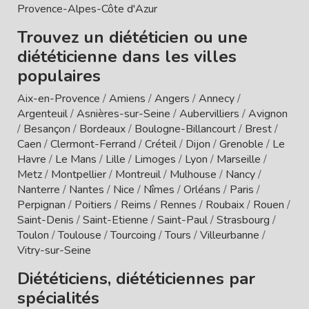
Provence-Alpes-Côte d'Azur
Trouvez un diététicien ou une
diététicienne dans les villes
populaires
Aix-en-Provence
/
Amiens
/
Angers
/
Annecy
/
Argenteuil
/
Asnières-sur-Seine
/
Aubervilliers
/
Avignon
/
Besançon
/
Bordeaux
/
Boulogne-Billancourt
/
Brest
/
Caen
/
Clermont-Ferrand
/
Créteil
/
Dijon
/
Grenoble
/
Le
Havre
/
Le Mans
/
Lille
/
Limoges
/
Lyon
/
Marseille
/
Metz
/
Montpellier
/
Montreuil
/
Mulhouse
/
Nancy
/
Nanterre
/
Nantes
/
Nice
/
Nîmes
/
Orléans
/
Paris
/
Perpignan
/
Poitiers
/
Reims
/
Rennes
/
Roubaix
/
Rouen
/
Saint-Denis
/
Saint-Etienne
/
Saint-Paul
/
Strasbourg
/
Toulon
/
Toulouse
/
Tourcoing
/
Tours
/
Villeurbanne
/
Vitry-sur-Seine
Diététiciens, diététiciennes par
spécialités