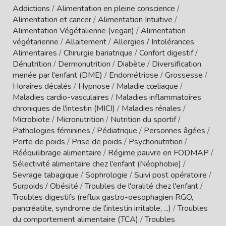
Addictions
/
Alimentation en pleine conscience
/
Alimentation et cancer
/
Alimentation Intuitive
/
Alimentation Végétalienne (vegan)
/
Alimentation
végétarienne
/
Allaitement
/
Allergies / Intolérances
Alimentaires
/
Chirurgie bariatrique
/
Confort digestif
/
Dénutrition
/
Dermonutrition
/
Diabète
/
Diversification
menée par l'enfant (DME)
/
Endométriose
/
Grossesse
/
Horaires décalés
/
Hypnose
/
Maladie cœliaque
/
Maladies cardio-vasculaires
/
Maladies inflammatoires
chroniques de l'intestin (MICI)
/
Maladies rénales
/
Microbiote
/
Micronutrition
/
Nutrition du sportif
/
Pathologies féminines
/
Pédiatrique
/
Personnes âgées
/
Perte de poids
/
Prise de poids
/
Psychonutrition
/
Rééquilibrage alimentaire
/
Régime pauvre en FODMAP
/
Sélectivité alimentaire chez l'enfant (Néophobie)
/
Sevrage tabagique
/
Sophrologie
/
Suivi post opératoire
/
Surpoids / Obésité
/
Troubles de l'oralité chez l'enfant
/
Troubles digestifs (reflux gastro-oesophagien RGO,
pancréatite, syndrome de l'intestin irritable, ...)
/
Troubles
du comportement alimentaire (TCA)
/
Troubles