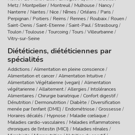
Metz
/
Montpellier
/
Montreuil
/
Mulhouse
/
Nancy
/
Nanterre
/
Nantes
/
Nice
/
Nîmes
/
Orléans
/
Paris
/
Perpignan
/
Poitiers
/
Reims
/
Rennes
/
Roubaix
/
Rouen
/
Saint-Denis
/
Saint-Etienne
/
Saint-Paul
/
Strasbourg
/
Toulon
/
Toulouse
/
Tourcoing
/
Tours
/
Villeurbanne
/
Vitry-sur-Seine
Diététiciens, diététiciennes par
spécialités
Addictions
/
Alimentation en pleine conscience
/
Alimentation et cancer
/
Alimentation Intuitive
/
Alimentation Végétalienne (vegan)
/
Alimentation
végétarienne
/
Allaitement
/
Allergies / Intolérances
Alimentaires
/
Chirurgie bariatrique
/
Confort digestif
/
Dénutrition
/
Dermonutrition
/
Diabète
/
Diversification
menée par l'enfant (DME)
/
Endométriose
/
Grossesse
/
Horaires décalés
/
Hypnose
/
Maladie cœliaque
/
Maladies cardio-vasculaires
/
Maladies inflammatoires
chroniques de l'intestin (MICI)
/
Maladies rénales
/