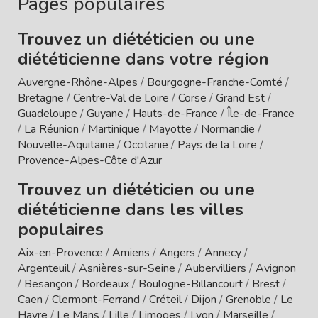
Pages populaires
Trouvez un diététicien ou une
diététicienne dans votre région
Auvergne-Rhône-Alpes
/
Bourgogne-Franche-Comté
/
Bretagne
/
Centre-Val de Loire
/
Corse
/
Grand Est
/
Guadeloupe
/
Guyane
/
Hauts-de-France
/
Île-de-France
/
La Réunion
/
Martinique
/
Mayotte
/
Normandie
/
Nouvelle-Aquitaine
/
Occitanie
/
Pays de la Loire
/
Provence-Alpes-Côte d'Azur
Trouvez un diététicien ou une
diététicienne dans les villes
populaires
Aix-en-Provence
/
Amiens
/
Angers
/
Annecy
/
Argenteuil
/
Asnières-sur-Seine
/
Aubervilliers
/
Avignon
/
Besançon
/
Bordeaux
/
Boulogne-Billancourt
/
Brest
/
Caen
/
Clermont-Ferrand
/
Créteil
/
Dijon
/
Grenoble
/
Le
Havre
/
Le Mans
/
Lille
/
Limoges
/
Lyon
/
Marseille
/