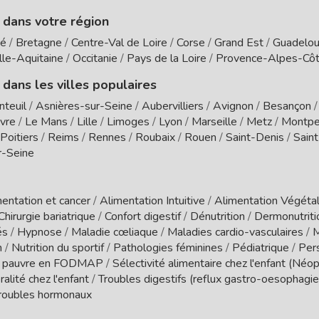
e dans votre région
té
/
Bretagne
/
Centre-Val de Loire
/
Corse
/
Grand Est
/
Guadelo
le-Aquitaine
/
Occitanie
/
Pays de la Loire
/
Provence-Alpes-Côt
 dans les villes populaires
nteuil
/
Asnières-sur-Seine
/
Aubervilliers
/
Avignon
/
Besançon
vre
/
Le Mans
/
Lille
/
Limoges
/
Lyon
/
Marseille
/
Metz
/
Montpel
Poitiers
/
Reims
/
Rennes
/
Roubaix
/
Rouen
/
Saint-Denis
/
Sain
r-Seine
entation et cancer
/
Alimentation Intuitive
/
Alimentation Végétal
Chirurgie bariatrique
/
Confort digestif
/
Dénutrition
/
Dermonutrit
és
/
Hypnose
/
Maladie cœliaque
/
Maladies cardio-vasculaires
/
M
n
/
Nutrition du sportif
/
Pathologies féminines
/
Pédiatrique
/
Per
 pauvre en FODMAP
/
Sélectivité alimentaire chez l'enfant (Néo
ralité chez l'enfant
/
Troubles digestifs (reflux gastro-oesophagien
roubles hormonaux