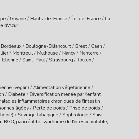
upe
/
Guyane
/
Hauts-de-France
/
Île-de-France
/
La
e d'Azur
/
Bordeaux
/
Boulogne-Billancourt
/
Brest
/
Caen
/
lier
/
Montreuil
/
Mulhouse
/
Nancy
/
Nanterre
/
t-Etienne
/
Saint-Paul
/
Strasbourg
/
Toulon
/
ienne (vegan)
/
Alimentation végétarienne
/
ion
/
Diabète
/
Diversification menée par l'enfant
aladies inflammatoires chroniques de l'intestin
sonnes âgées
/
Perte de poids
/
Prise de poids
/
phobie)
/
Sevrage tabagique
/
Sophrologie
/
Suivi
 RGO, pancréatite, syndrome de l'intestin irritable,