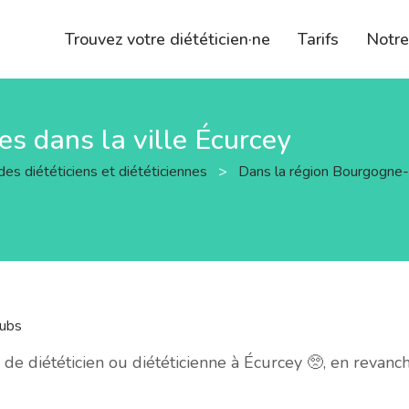
Trouvez votre diététicien·ne
Tarifs
Notr
nes dans la ville Écurcey
des diététiciens et diététiciennes
>
Dans la région Bourgogn
ubs
e diététicien ou diététicienne à Écurcey 🥺, en revanc