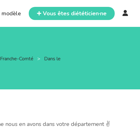
e modèle
➕ Vous êtes diététicien·ne
e-Franche-Comté
>
Dans le
he nous en avons dans votre département ✌️