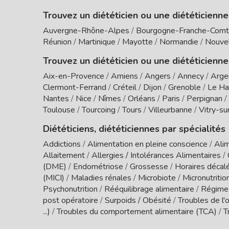
Trouvez un diététicien ou une diététicienn
Auvergne-Rhône-Alpes
/
Bourgogne-Franche-Com
Réunion
/
Martinique
/
Mayotte
/
Normandie
/
Nouvel
Trouvez un diététicien ou une diététicienne
Aix-en-Provence
/
Amiens
/
Angers
/
Annecy
/
Arge
Clermont-Ferrand
/
Créteil
/
Dijon
/
Grenoble
/
Le Ha
Nantes
/
Nice
/
Nîmes
/
Orléans
/
Paris
/
Perpignan
/
Toulouse
/
Tourcoing
/
Tours
/
Villeurbanne
/
Vitry-su
Diététiciens, diététiciennes par spécialités
Addictions
/
Alimentation en pleine conscience
/
Alim
Allaitement
/
Allergies / Intolérances Alimentaires
/
(DME)
/
Endométriose
/
Grossesse
/
Horaires décal
(MICI)
/
Maladies rénales
/
Microbiote
/
Micronutritio
Psychonutrition
/
Rééquilibrage alimentaire
/
Régime
post opératoire
/
Surpoids / Obésité
/
Troubles de l'o
...)
/
Troubles du comportement alimentaire (TCA)
/
T