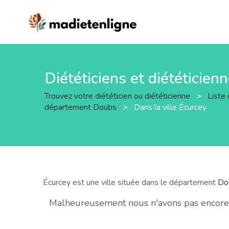
Diététiciens et diététicien
Trouvez votre diététicien ou diététicienne
>
Liste 
département Doubs
>
Dans la ville Écurcey
Écurcey est une ville située dans le département
Do
Malheureusement nous n'avons pas encore d