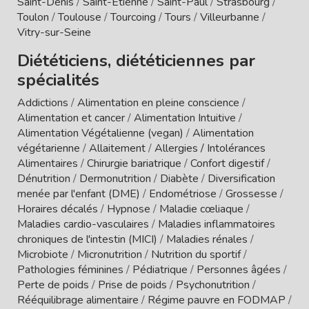
Saint-Denis
/
Saint-Etienne
/
Saint-Paul
/
Strasbourg
/
Toulon
/
Toulouse
/
Tourcoing
/
Tours
/
Villeurbanne
/
Vitry-sur-Seine
Diététiciens, diététiciennes par
spécialités
Addictions
/
Alimentation en pleine conscience
/
Alimentation et cancer
/
Alimentation Intuitive
/
Alimentation Végétalienne (vegan)
/
Alimentation
végétarienne
/
Allaitement
/
Allergies / Intolérances
Alimentaires
/
Chirurgie bariatrique
/
Confort digestif
/
Dénutrition
/
Dermonutrition
/
Diabète
/
Diversification
menée par l'enfant (DME)
/
Endométriose
/
Grossesse
/
Horaires décalés
/
Hypnose
/
Maladie cœliaque
/
Maladies cardio-vasculaires
/
Maladies inflammatoires
chroniques de l'intestin (MICI)
/
Maladies rénales
/
Microbiote
/
Micronutrition
/
Nutrition du sportif
/
Pathologies féminines
/
Pédiatrique
/
Personnes âgées
/
Perte de poids
/
Prise de poids
/
Psychonutrition
/
Rééquilibrage alimentaire
/
Régime pauvre en FODMAP
/