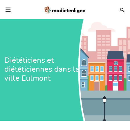
🔍
Diététiciens et
diététiciennes dans la
ville Eulmont