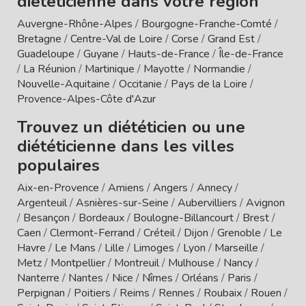
diététicienne dans votre région
Auvergne-Rhône-Alpes
/
Bourgogne-Franche-Comté
/
Bretagne
/
Centre-Val de Loire
/
Corse
/
Grand Est
/
Guadeloupe
/
Guyane
/
Hauts-de-France
/
Île-de-France
/
La Réunion
/
Martinique
/
Mayotte
/
Normandie
/
Nouvelle-Aquitaine
/
Occitanie
/
Pays de la Loire
/
Provence-Alpes-Côte d'Azur
Trouvez un diététicien ou une
diététicienne dans les villes
populaires
Aix-en-Provence
/
Amiens
/
Angers
/
Annecy
/
Argenteuil
/
Asnières-sur-Seine
/
Aubervilliers
/
Avignon
/
Besançon
/
Bordeaux
/
Boulogne-Billancourt
/
Brest
/
Caen
/
Clermont-Ferrand
/
Créteil
/
Dijon
/
Grenoble
/
Le
Havre
/
Le Mans
/
Lille
/
Limoges
/
Lyon
/
Marseille
/
Metz
/
Montpellier
/
Montreuil
/
Mulhouse
/
Nancy
/
Nanterre
/
Nantes
/
Nice
/
Nîmes
/
Orléans
/
Paris
/
Perpignan
/
Poitiers
/
Reims
/
Rennes
/
Roubaix
/
Rouen
/