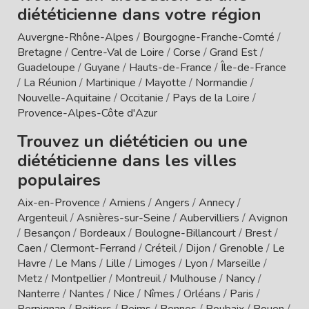
diététicienne dans votre région
Auvergne-Rhône-Alpes
/
Bourgogne-Franche-Comté
/
Bretagne
/
Centre-Val de Loire
/
Corse
/
Grand Est
/
Guadeloupe
/
Guyane
/
Hauts-de-France
/
Île-de-France
/
La Réunion
/
Martinique
/
Mayotte
/
Normandie
/
Nouvelle-Aquitaine
/
Occitanie
/
Pays de la Loire
/
Provence-Alpes-Côte d'Azur
Trouvez un diététicien ou une
diététicienne dans les villes
populaires
Aix-en-Provence
/
Amiens
/
Angers
/
Annecy
/
Argenteuil
/
Asnières-sur-Seine
/
Aubervilliers
/
Avignon
/
Besançon
/
Bordeaux
/
Boulogne-Billancourt
/
Brest
/
Caen
/
Clermont-Ferrand
/
Créteil
/
Dijon
/
Grenoble
/
Le
Havre
/
Le Mans
/
Lille
/
Limoges
/
Lyon
/
Marseille
/
Metz
/
Montpellier
/
Montreuil
/
Mulhouse
/
Nancy
/
Nanterre
/
Nantes
/
Nice
/
Nîmes
/
Orléans
/
Paris
/
Perpignan
/
Poitiers
/
Reims
/
Rennes
/
Roubaix
/
Rouen
/