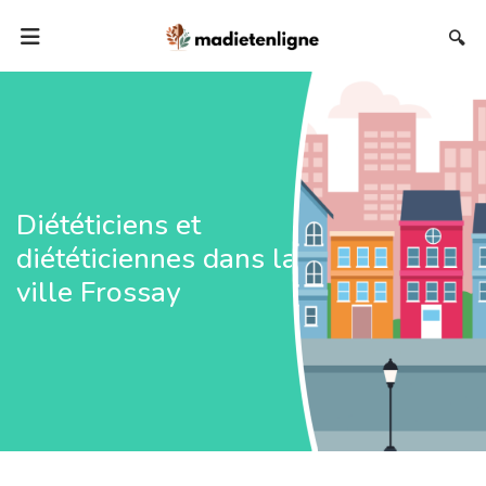
🔍
Diététiciens et
diététiciennes dans la
ville Frossay