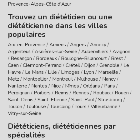
Provence-Alpes-Côte d'Azur
Trouvez un diététicien ou une
diététicienne dans les villes
populaires
Aix-en-Provence
/
Amiens
/
Angers
/
Annecy
/
Argenteuil
/
Asnières-sur-Seine
/
Aubervilliers
/
Avignon
/
Besançon
/
Bordeaux
/
Boulogne-Billancourt
/
Brest
/
Caen
/
Clermont-Ferrand
/
Créteil
/
Dijon
/
Grenoble
/
Le
Havre
/
Le Mans
/
Lille
/
Limoges
/
Lyon
/
Marseille
/
Metz
/
Montpellier
/
Montreuil
/
Mulhouse
/
Nancy
/
Nanterre
/
Nantes
/
Nice
/
Nîmes
/
Orléans
/
Paris
/
Perpignan
/
Poitiers
/
Reims
/
Rennes
/
Roubaix
/
Rouen
/
Saint-Denis
/
Saint-Etienne
/
Saint-Paul
/
Strasbourg
/
Toulon
/
Toulouse
/
Tourcoing
/
Tours
/
Villeurbanne
/
Vitry-sur-Seine
Diététiciens, diététiciennes par
spécialités