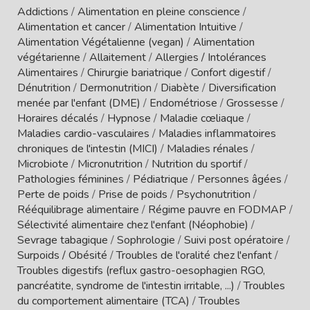
Addictions
/
Alimentation en pleine conscience
/
Alimentation et cancer
/
Alimentation Intuitive
/
Alimentation Végétalienne (vegan)
/
Alimentation
végétarienne
/
Allaitement
/
Allergies / Intolérances
Alimentaires
/
Chirurgie bariatrique
/
Confort digestif
/
Dénutrition
/
Dermonutrition
/
Diabète
/
Diversification
menée par l'enfant (DME)
/
Endométriose
/
Grossesse
/
Horaires décalés
/
Hypnose
/
Maladie cœliaque
/
Maladies cardio-vasculaires
/
Maladies inflammatoires
chroniques de l'intestin (MICI)
/
Maladies rénales
/
Microbiote
/
Micronutrition
/
Nutrition du sportif
/
Pathologies féminines
/
Pédiatrique
/
Personnes âgées
/
Perte de poids
/
Prise de poids
/
Psychonutrition
/
Rééquilibrage alimentaire
/
Régime pauvre en FODMAP
/
Sélectivité alimentaire chez l'enfant (Néophobie)
/
Sevrage tabagique
/
Sophrologie
/
Suivi post opératoire
/
Surpoids / Obésité
/
Troubles de l'oralité chez l'enfant
/
Troubles digestifs (reflux gastro-oesophagien RGO,
pancréatite, syndrome de l'intestin irritable, ...)
/
Troubles
du comportement alimentaire (TCA)
/
Troubles