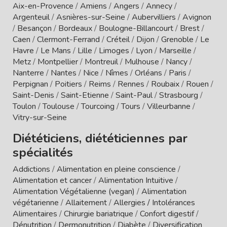
Aix-en-Provence
/
Amiens
/
Angers
/
Annecy
/
Argenteuil
/
Asnières-sur-Seine
/
Aubervilliers
/
Avignon
/
Besançon
/
Bordeaux
/
Boulogne-Billancourt
/
Brest
/
Caen
/
Clermont-Ferrand
/
Créteil
/
Dijon
/
Grenoble
/
Le
Havre
/
Le Mans
/
Lille
/
Limoges
/
Lyon
/
Marseille
/
Metz
/
Montpellier
/
Montreuil
/
Mulhouse
/
Nancy
/
Nanterre
/
Nantes
/
Nice
/
Nîmes
/
Orléans
/
Paris
/
Perpignan
/
Poitiers
/
Reims
/
Rennes
/
Roubaix
/
Rouen
/
Saint-Denis
/
Saint-Etienne
/
Saint-Paul
/
Strasbourg
/
Toulon
/
Toulouse
/
Tourcoing
/
Tours
/
Villeurbanne
/
Vitry-sur-Seine
Diététiciens, diététiciennes par
spécialités
Addictions
/
Alimentation en pleine conscience
/
Alimentation et cancer
/
Alimentation Intuitive
/
Alimentation Végétalienne (vegan)
/
Alimentation
végétarienne
/
Allaitement
/
Allergies / Intolérances
Alimentaires
/
Chirurgie bariatrique
/
Confort digestif
/
Dénutrition
/
Dermonutrition
/
Diabète
/
Diversification