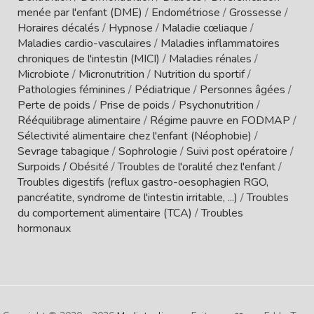
menée par l'enfant (DME)
/
Endométriose
/
Grossesse
/
Horaires décalés
/
Hypnose
/
Maladie cœliaque
/
Maladies cardio-vasculaires
/
Maladies inflammatoires
chroniques de l'intestin (MICI)
/
Maladies rénales
/
Microbiote
/
Micronutrition
/
Nutrition du sportif
/
Pathologies féminines
/
Pédiatrique
/
Personnes âgées
/
Perte de poids
/
Prise de poids
/
Psychonutrition
/
Rééquilibrage alimentaire
/
Régime pauvre en FODMAP
/
Sélectivité alimentaire chez l'enfant (Néophobie)
/
Sevrage tabagique
/
Sophrologie
/
Suivi post opératoire
/
Surpoids / Obésité
/
Troubles de l'oralité chez l'enfant
/
Troubles digestifs (reflux gastro-oesophagien RGO,
pancréatite, syndrome de l'intestin irritable, ...)
/
Troubles
du comportement alimentaire (TCA)
/
Troubles
hormonaux