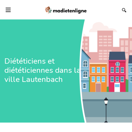
🔍
Diététiciens et
diététiciennes dans la
ville Lautenbach