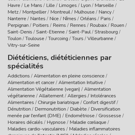
Havre
/
Le Mans
/
Lille
/
Limoges
/
Lyon
/
Marseille
/
Metz
/
Montpellier
/
Montreuil
/
Mulhouse
/
Nancy
/
Nanterre
/
Nantes
/
Nice
/
Nîmes
/
Orléans
/
Paris
/
Perpignan
/
Poitiers
/
Reims
/
Rennes
/
Roubaix
/
Rouen
/
Saint-Denis
/
Saint-Etienne
/
Saint-Paul
/
Strasbourg
/
Toulon
/
Toulouse
/
Tourcoing
/
Tours
/
Villeurbanne
/
Vitry-sur-Seine
Diététiciens, diététiciennes par
spécialités
Addictions
/
Alimentation en pleine conscience
/
Alimentation et cancer
/
Alimentation Intuitive
/
Alimentation Végétalienne (vegan)
/
Alimentation
végétarienne
/
Allaitement
/
Allergies / Intolérances
Alimentaires
/
Chirurgie bariatrique
/
Confort digestif
/
Dénutrition
/
Dermonutrition
/
Diabète
/
Diversification
menée par l'enfant (DME)
/
Endométriose
/
Grossesse
/
Horaires décalés
/
Hypnose
/
Maladie cœliaque
/
Maladies cardio-vasculaires
/
Maladies inflammatoires