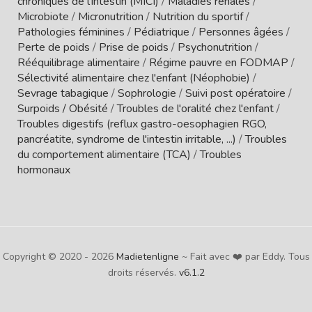
chroniques de l'intestin (MICI)
/
Maladies rénales
/
Microbiote
/
Micronutrition
/
Nutrition du sportif
/
Pathologies féminines
/
Pédiatrique
/
Personnes âgées
/
Perte de poids
/
Prise de poids
/
Psychonutrition
/
Rééquilibrage alimentaire
/
Régime pauvre en FODMAP
/
Sélectivité alimentaire chez l'enfant (Néophobie)
/
Sevrage tabagique
/
Sophrologie
/
Suivi post opératoire
/
Surpoids / Obésité
/
Troubles de l'oralité chez l'enfant
/
Troubles digestifs (reflux gastro-oesophagien RGO,
pancréatite, syndrome de l'intestin irritable, ...)
/
Troubles
du comportement alimentaire (TCA)
/
Troubles
hormonaux
Copyright © 2020 - 2026
Madietenligne
~ Fait avec ❤️ par Eddy. Tous
droits réservés.
v6.1.2