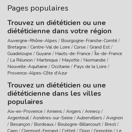
Pages populaires
Trouvez un diététicien ou une
diététicienne dans votre région
Auvergne-Rhône-Alpes
/
Bourgogne-Franche-Comté
/
Bretagne
/
Centre-Val de Loire
/
Corse
/
Grand Est
/
Guadeloupe
/
Guyane
/
Hauts-de-France
/
Île-de-France
/
La Réunion
/
Martinique
/
Mayotte
/
Normandie
/
Nouvelle-Aquitaine
/
Occitanie
/
Pays de la Loire
/
Provence-Alpes-Côte d'Azur
Trouvez un diététicien ou une
diététicienne dans les villes
populaires
Aix-en-Provence
/
Amiens
/
Angers
/
Annecy
/
Argenteuil
/
Asnières-sur-Seine
/
Aubervilliers
/
Avignon
/
Besançon
/
Bordeaux
/
Boulogne-Billancourt
/
Brest
/
Caen
/
Clermont-Ferrand
/
Créteil
/
Dijon
/
Grenoble
/
Le