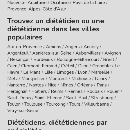
Nouvelle-Aquitaine
/
Occitanie
/
Pays de la Loire
/
Provence-Alpes-Côte d'Azur
Trouvez un diététicien ou une
diététicienne dans les villes
populaires
Aix-en-Provence
/
Amiens
/
Angers
/
Annecy
/
Argenteuil
/
Asnières-sur-Seine
/
Aubervilliers
/
Avignon
/
Besançon
/
Bordeaux
/
Boulogne-Billancourt
/
Brest
/
Caen
/
Clermont-Ferrand
/
Créteil
/
Dijon
/
Grenoble
/
Le
Havre
/
Le Mans
/
Lille
/
Limoges
/
Lyon
/
Marseille
/
Metz
/
Montpellier
/
Montreuil
/
Mulhouse
/
Nancy
/
Nanterre
/
Nantes
/
Nice
/
Nîmes
/
Orléans
/
Paris
/
Perpignan
/
Poitiers
/
Reims
/
Rennes
/
Roubaix
/
Rouen
/
Saint-Denis
/
Saint-Etienne
/
Saint-Paul
/
Strasbourg
/
Toulon
/
Toulouse
/
Tourcoing
/
Tours
/
Villeurbanne
/
Vitry-sur-Seine
Diététiciens, diététiciennes par