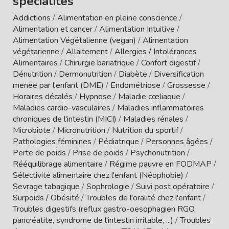
spécialités
Addictions
/
Alimentation en pleine conscience
/
Alimentation et cancer
/
Alimentation Intuitive
/
Alimentation Végétalienne (vegan)
/
Alimentation
végétarienne
/
Allaitement
/
Allergies / Intolérances
Alimentaires
/
Chirurgie bariatrique
/
Confort digestif
/
Dénutrition
/
Dermonutrition
/
Diabète
/
Diversification
menée par l'enfant (DME)
/
Endométriose
/
Grossesse
/
Horaires décalés
/
Hypnose
/
Maladie cœliaque
/
Maladies cardio-vasculaires
/
Maladies inflammatoires
chroniques de l'intestin (MICI)
/
Maladies rénales
/
Microbiote
/
Micronutrition
/
Nutrition du sportif
/
Pathologies féminines
/
Pédiatrique
/
Personnes âgées
/
Perte de poids
/
Prise de poids
/
Psychonutrition
/
Rééquilibrage alimentaire
/
Régime pauvre en FODMAP
/
Sélectivité alimentaire chez l'enfant (Néophobie)
/
Sevrage tabagique
/
Sophrologie
/
Suivi post opératoire
/
Surpoids / Obésité
/
Troubles de l'oralité chez l'enfant
/
Troubles digestifs (reflux gastro-oesophagien RGO,
pancréatite, syndrome de l'intestin irritable, ...)
/
Troubles