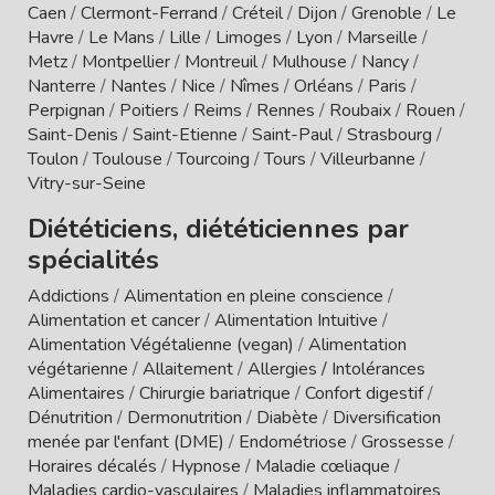
Caen
/
Clermont-Ferrand
/
Créteil
/
Dijon
/
Grenoble
/
Le
Havre
/
Le Mans
/
Lille
/
Limoges
/
Lyon
/
Marseille
/
Metz
/
Montpellier
/
Montreuil
/
Mulhouse
/
Nancy
/
Nanterre
/
Nantes
/
Nice
/
Nîmes
/
Orléans
/
Paris
/
Perpignan
/
Poitiers
/
Reims
/
Rennes
/
Roubaix
/
Rouen
/
Saint-Denis
/
Saint-Etienne
/
Saint-Paul
/
Strasbourg
/
Toulon
/
Toulouse
/
Tourcoing
/
Tours
/
Villeurbanne
/
Vitry-sur-Seine
Diététiciens, diététiciennes par
spécialités
Addictions
/
Alimentation en pleine conscience
/
Alimentation et cancer
/
Alimentation Intuitive
/
Alimentation Végétalienne (vegan)
/
Alimentation
végétarienne
/
Allaitement
/
Allergies / Intolérances
Alimentaires
/
Chirurgie bariatrique
/
Confort digestif
/
Dénutrition
/
Dermonutrition
/
Diabète
/
Diversification
menée par l'enfant (DME)
/
Endométriose
/
Grossesse
/
Horaires décalés
/
Hypnose
/
Maladie cœliaque
/
Maladies cardio-vasculaires
/
Maladies inflammatoires