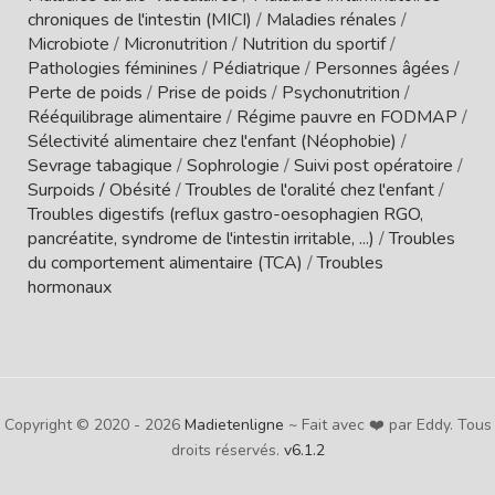
chroniques de l'intestin (MICI)
/
Maladies rénales
/
Microbiote
/
Micronutrition
/
Nutrition du sportif
/
Pathologies féminines
/
Pédiatrique
/
Personnes âgées
/
Perte de poids
/
Prise de poids
/
Psychonutrition
/
Rééquilibrage alimentaire
/
Régime pauvre en FODMAP
/
Sélectivité alimentaire chez l'enfant (Néophobie)
/
Sevrage tabagique
/
Sophrologie
/
Suivi post opératoire
/
Surpoids / Obésité
/
Troubles de l'oralité chez l'enfant
/
Troubles digestifs (reflux gastro-oesophagien RGO,
pancréatite, syndrome de l'intestin irritable, ...)
/
Troubles
du comportement alimentaire (TCA)
/
Troubles
hormonaux
Copyright © 2020 - 2026
Madietenligne
~ Fait avec ❤️ par Eddy. Tous
droits réservés.
v6.1.2