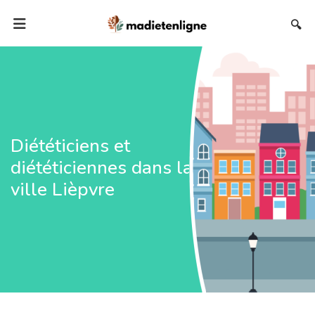
🔍
Diététiciens et
diététiciennes dans la
ville Lièpvre