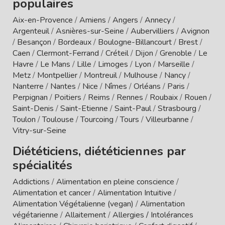
populaires
Aix-en-Provence
/
Amiens
/
Angers
/
Annecy
/
Argenteuil
/
Asnières-sur-Seine
/
Aubervilliers
/
Avignon
/
Besançon
/
Bordeaux
/
Boulogne-Billancourt
/
Brest
/
Caen
/
Clermont-Ferrand
/
Créteil
/
Dijon
/
Grenoble
/
Le
Havre
/
Le Mans
/
Lille
/
Limoges
/
Lyon
/
Marseille
/
Metz
/
Montpellier
/
Montreuil
/
Mulhouse
/
Nancy
/
Nanterre
/
Nantes
/
Nice
/
Nîmes
/
Orléans
/
Paris
/
Perpignan
/
Poitiers
/
Reims
/
Rennes
/
Roubaix
/
Rouen
/
Saint-Denis
/
Saint-Etienne
/
Saint-Paul
/
Strasbourg
/
Toulon
/
Toulouse
/
Tourcoing
/
Tours
/
Villeurbanne
/
Vitry-sur-Seine
Diététiciens, diététiciennes par
spécialités
Addictions
/
Alimentation en pleine conscience
/
Alimentation et cancer
/
Alimentation Intuitive
/
Alimentation Végétalienne (vegan)
/
Alimentation
végétarienne
/
Allaitement
/
Allergies / Intolérances