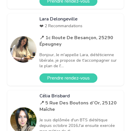
Prendre rendez-vous
Lara Delongeville
❤️ 2 Recommandations
📍 1c Route De Besançon, 25290
Épeugney
Bonjour, Je m'appelle Lara, diététicienne
libérale, je propose de t'accompagner sur
le plan de l'...
Prendre rendez-vous
Célia Brisbard
📍 5 Rue Des Boutons d’Or, 25120
Maîche
Je suis diplômée d'un BTS diététique
depuis octobre 2016.J'ai ensuite exercée