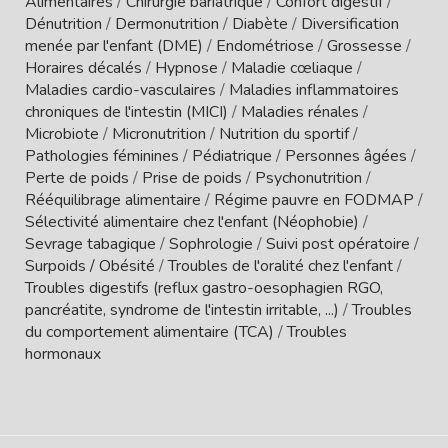
Alimentaires
/
Chirurgie bariatrique
/
Confort digestif
/
Dénutrition
/
Dermonutrition
/
Diabète
/
Diversification
menée par l'enfant (DME)
/
Endométriose
/
Grossesse
/
Horaires décalés
/
Hypnose
/
Maladie cœliaque
/
Maladies cardio-vasculaires
/
Maladies inflammatoires
chroniques de l'intestin (MICI)
/
Maladies rénales
/
Microbiote
/
Micronutrition
/
Nutrition du sportif
/
Pathologies féminines
/
Pédiatrique
/
Personnes âgées
/
Perte de poids
/
Prise de poids
/
Psychonutrition
/
Rééquilibrage alimentaire
/
Régime pauvre en FODMAP
/
Sélectivité alimentaire chez l'enfant (Néophobie)
/
Sevrage tabagique
/
Sophrologie
/
Suivi post opératoire
/
Surpoids / Obésité
/
Troubles de l'oralité chez l'enfant
/
Troubles digestifs (reflux gastro-oesophagien RGO,
pancréatite, syndrome de l'intestin irritable, ...)
/
Troubles
du comportement alimentaire (TCA)
/
Troubles
hormonaux