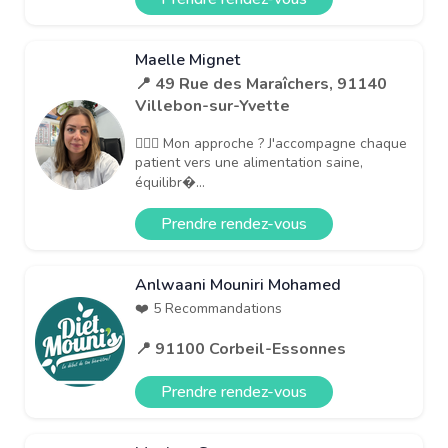
Maelle Mignet
📍 49 Rue des Maraîchers, 91140
Villebon-sur-Yvette
👩🏼‍⚕️ Mon approche ? J'accompagne chaque
patient vers une alimentation saine,
équilibr�...
Prendre rendez-vous
Anlwaani Mouniri Mohamed
❤️ 5 Recommandations
📍 91100 Corbeil-Essonnes
Prendre rendez-vous