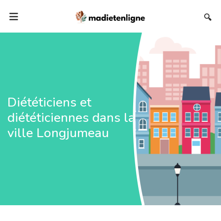
🔍
Diététiciens et
diététiciennes dans la
ville Longjumeau