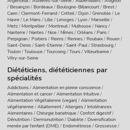
Argenteuil
/
Asnières-sur-Seine
/
Aubervilliers
/
Avignon
/
Besançon
/
Bordeaux
/
Boulogne-Billancourt
/
Brest
/
Caen
/
Clermont-Ferrand
/
Créteil
/
Dijon
/
Grenoble
/
Le
Havre
/
Le Mans
/
Lille
/
Limoges
/
Lyon
/
Marseille
/
Metz
/
Montpellier
/
Montreuil
/
Mulhouse
/
Nancy
/
Nanterre
/
Nantes
/
Nice
/
Nîmes
/
Orléans
/
Paris
/
Perpignan
/
Poitiers
/
Reims
/
Rennes
/
Roubaix
/
Rouen
/
Saint-Denis
/
Saint-Etienne
/
Saint-Paul
/
Strasbourg
/
Toulon
/
Toulouse
/
Tourcoing
/
Tours
/
Villeurbanne
/
Vitry-sur-Seine
Diététiciens, diététiciennes par
spécialités
Addictions
/
Alimentation en pleine conscience
/
Alimentation et cancer
/
Alimentation Intuitive
/
Alimentation Végétalienne (vegan)
/
Alimentation
végétarienne
/
Allaitement
/
Allergies / Intolérances
Alimentaires
/
Chirurgie bariatrique
/
Confort digestif
/
Dénutrition
/
Dermonutrition
/
Diabète
/
Diversification
menée par l'enfant (DME)
/
Endométriose
/
Grossesse
/