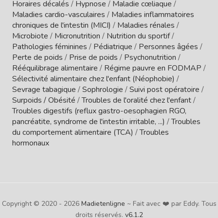
Horaires décalés
/
Hypnose
/
Maladie cœliaque
/
Maladies cardio-vasculaires
/
Maladies inflammatoires
chroniques de l'intestin (MICI)
/
Maladies rénales
/
Microbiote
/
Micronutrition
/
Nutrition du sportif
/
Pathologies féminines
/
Pédiatrique
/
Personnes âgées
/
Perte de poids
/
Prise de poids
/
Psychonutrition
/
Rééquilibrage alimentaire
/
Régime pauvre en FODMAP
/
Sélectivité alimentaire chez l'enfant (Néophobie)
/
Sevrage tabagique
/
Sophrologie
/
Suivi post opératoire
/
Surpoids / Obésité
/
Troubles de l'oralité chez l'enfant
/
Troubles digestifs (reflux gastro-oesophagien RGO,
pancréatite, syndrome de l'intestin irritable, ...)
/
Troubles
du comportement alimentaire (TCA)
/
Troubles
hormonaux
Copyright © 2020 - 2026
Madietenligne
~ Fait avec ❤️ par Eddy. Tous
droits réservés.
v6.1.2