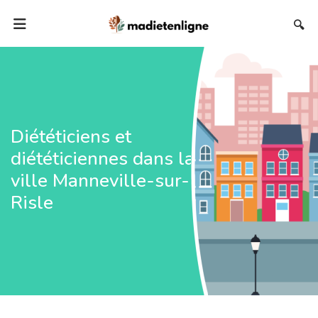
🔍
Diététiciens et
diététiciennes dans la
ville Manneville-sur-
Risle