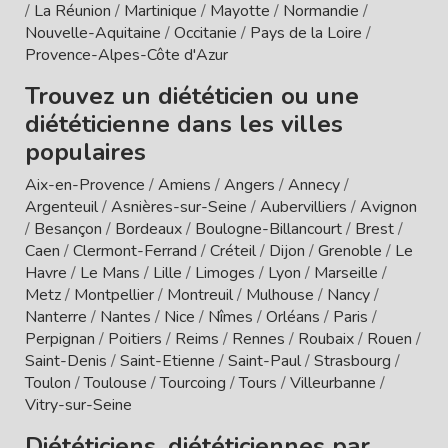
/
La Réunion
/
Martinique
/
Mayotte
/
Normandie
/
Nouvelle-Aquitaine
/
Occitanie
/
Pays de la Loire
/
Provence-Alpes-Côte d'Azur
Trouvez un diététicien ou une
diététicienne dans les villes
populaires
Aix-en-Provence
/
Amiens
/
Angers
/
Annecy
/
Argenteuil
/
Asnières-sur-Seine
/
Aubervilliers
/
Avignon
/
Besançon
/
Bordeaux
/
Boulogne-Billancourt
/
Brest
/
Caen
/
Clermont-Ferrand
/
Créteil
/
Dijon
/
Grenoble
/
Le
Havre
/
Le Mans
/
Lille
/
Limoges
/
Lyon
/
Marseille
/
Metz
/
Montpellier
/
Montreuil
/
Mulhouse
/
Nancy
/
Nanterre
/
Nantes
/
Nice
/
Nîmes
/
Orléans
/
Paris
/
Perpignan
/
Poitiers
/
Reims
/
Rennes
/
Roubaix
/
Rouen
/
Saint-Denis
/
Saint-Etienne
/
Saint-Paul
/
Strasbourg
/
Toulon
/
Toulouse
/
Tourcoing
/
Tours
/
Villeurbanne
/
Vitry-sur-Seine
Diététiciens, diététiciennes par