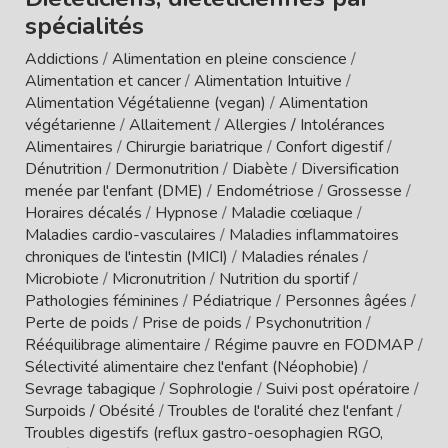
spécialités
Addictions
/
Alimentation en pleine conscience
/
Alimentation et cancer
/
Alimentation Intuitive
/
Alimentation Végétalienne (vegan)
/
Alimentation
végétarienne
/
Allaitement
/
Allergies / Intolérances
Alimentaires
/
Chirurgie bariatrique
/
Confort digestif
/
Dénutrition
/
Dermonutrition
/
Diabète
/
Diversification
menée par l'enfant (DME)
/
Endométriose
/
Grossesse
/
Horaires décalés
/
Hypnose
/
Maladie cœliaque
/
Maladies cardio-vasculaires
/
Maladies inflammatoires
chroniques de l'intestin (MICI)
/
Maladies rénales
/
Microbiote
/
Micronutrition
/
Nutrition du sportif
/
Pathologies féminines
/
Pédiatrique
/
Personnes âgées
/
Perte de poids
/
Prise de poids
/
Psychonutrition
/
Rééquilibrage alimentaire
/
Régime pauvre en FODMAP
/
Sélectivité alimentaire chez l'enfant (Néophobie)
/
Sevrage tabagique
/
Sophrologie
/
Suivi post opératoire
/
Surpoids / Obésité
/
Troubles de l'oralité chez l'enfant
/
Troubles digestifs (reflux gastro-oesophagien RGO,