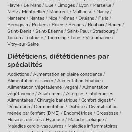
Havre
/
Le Mans
/
Lille
/
Limoges
/
Lyon
/
Marseille
/
Metz
/
Montpellier
/
Montreuil
/
Mulhouse
/
Nancy
/
Nanterre
/
Nantes
/
Nice
/
Nîmes
/
Orléans
/
Paris
/
Perpignan
/
Poitiers
/
Reims
/
Rennes
/
Roubaix
/
Rouen
/
Saint-Denis
/
Saint-Etienne
/
Saint-Paul
/
Strasbourg
/
Toulon
/
Toulouse
/
Tourcoing
/
Tours
/
Villeurbanne
/
Vitry-sur-Seine
Diététiciens, diététiciennes par
spécialités
Addictions
/
Alimentation en pleine conscience
/
Alimentation et cancer
/
Alimentation Intuitive
/
Alimentation Végétalienne (vegan)
/
Alimentation
végétarienne
/
Allaitement
/
Allergies / Intolérances
Alimentaires
/
Chirurgie bariatrique
/
Confort digestif
/
Dénutrition
/
Dermonutrition
/
Diabète
/
Diversification
menée par l'enfant (DME)
/
Endométriose
/
Grossesse
/
Horaires décalés
/
Hypnose
/
Maladie cœliaque
/
Maladies cardio-vasculaires
/
Maladies inflammatoires