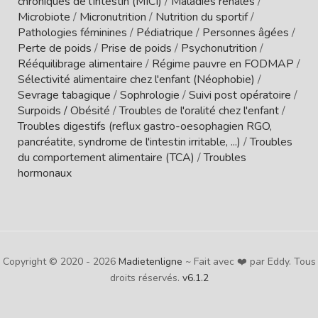
chroniques de l'intestin (MICI)
/
Maladies rénales
/
Microbiote
/
Micronutrition
/
Nutrition du sportif
/
Pathologies féminines
/
Pédiatrique
/
Personnes âgées
/
Perte de poids
/
Prise de poids
/
Psychonutrition
/
Rééquilibrage alimentaire
/
Régime pauvre en FODMAP
/
Sélectivité alimentaire chez l'enfant (Néophobie)
/
Sevrage tabagique
/
Sophrologie
/
Suivi post opératoire
/
Surpoids / Obésité
/
Troubles de l'oralité chez l'enfant
/
Troubles digestifs (reflux gastro-oesophagien RGO,
pancréatite, syndrome de l'intestin irritable, ...)
/
Troubles
du comportement alimentaire (TCA)
/
Troubles
hormonaux
Copyright © 2020 - 2026
Madietenligne
~ Fait avec ❤️ par Eddy. Tous
droits réservés.
v6.1.2