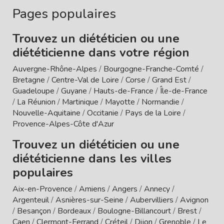
Pages populaires
Trouvez un diététicien ou une
diététicienne dans votre région
Auvergne-Rhône-Alpes
/
Bourgogne-Franche-Comté
/
Bretagne
/
Centre-Val de Loire
/
Corse
/
Grand Est
/
Guadeloupe
/
Guyane
/
Hauts-de-France
/
Île-de-France
/
La Réunion
/
Martinique
/
Mayotte
/
Normandie
/
Nouvelle-Aquitaine
/
Occitanie
/
Pays de la Loire
/
Provence-Alpes-Côte d'Azur
Trouvez un diététicien ou une
diététicienne dans les villes
populaires
Aix-en-Provence
/
Amiens
/
Angers
/
Annecy
/
Argenteuil
/
Asnières-sur-Seine
/
Aubervilliers
/
Avignon
/
Besançon
/
Bordeaux
/
Boulogne-Billancourt
/
Brest
/
Caen
/
Clermont-Ferrand
/
Créteil
/
Dijon
/
Grenoble
/
Le