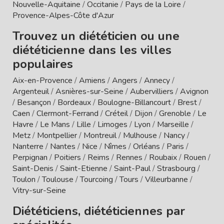
Nouvelle-Aquitaine
/
Occitanie
/
Pays de la Loire
/
Provence-Alpes-Côte d'Azur
Trouvez un diététicien ou une
diététicienne dans les villes
populaires
Aix-en-Provence
/
Amiens
/
Angers
/
Annecy
/
Argenteuil
/
Asnières-sur-Seine
/
Aubervilliers
/
Avignon
/
Besançon
/
Bordeaux
/
Boulogne-Billancourt
/
Brest
/
Caen
/
Clermont-Ferrand
/
Créteil
/
Dijon
/
Grenoble
/
Le
Havre
/
Le Mans
/
Lille
/
Limoges
/
Lyon
/
Marseille
/
Metz
/
Montpellier
/
Montreuil
/
Mulhouse
/
Nancy
/
Nanterre
/
Nantes
/
Nice
/
Nîmes
/
Orléans
/
Paris
/
Perpignan
/
Poitiers
/
Reims
/
Rennes
/
Roubaix
/
Rouen
/
Saint-Denis
/
Saint-Etienne
/
Saint-Paul
/
Strasbourg
/
Toulon
/
Toulouse
/
Tourcoing
/
Tours
/
Villeurbanne
/
Vitry-sur-Seine
Diététiciens, diététiciennes par