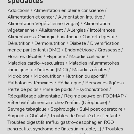
spécialités
Addictions
/
Alimentation en pleine conscience
/
Alimentation et cancer
/
Alimentation Intuitive
/
Alimentation Végétalienne (vegan)
/
Alimentation
végétarienne
/
Allaitement
/
Allergies / Intolérances
Alimentaires
/
Chirurgie bariatrique
/
Confort digestif
/
Dénutrition
/
Dermonutrition
/
Diabète
/
Diversification
menée par l'enfant (DME)
/
Endométriose
/
Grossesse
/
Horaires décalés
/
Hypnose
/
Maladie cœliaque
/
Maladies cardio-vasculaires
/
Maladies inflammatoires
chroniques de l'intestin (MICI)
/
Maladies rénales
/
Microbiote
/
Micronutrition
/
Nutrition du sportif
/
Pathologies féminines
/
Pédiatrique
/
Personnes âgées
/
Perte de poids
/
Prise de poids
/
Psychonutrition
/
Rééquilibrage alimentaire
/
Régime pauvre en FODMAP
/
Sélectivité alimentaire chez l'enfant (Néophobie)
/
Sevrage tabagique
/
Sophrologie
/
Suivi post opératoire
/
Surpoids / Obésité
/
Troubles de l'oralité chez l'enfant
/
Troubles digestifs (reflux gastro-oesophagien RGO,
pancréatite, syndrome de l'intestin irritable, ...)
/
Troubles