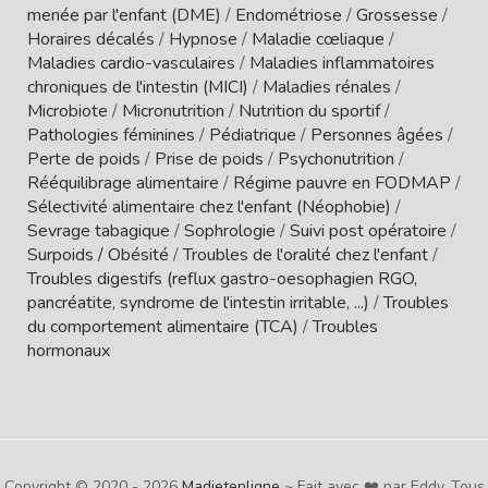
menée par l'enfant (DME)
/
Endométriose
/
Grossesse
/
Horaires décalés
/
Hypnose
/
Maladie cœliaque
/
Maladies cardio-vasculaires
/
Maladies inflammatoires
chroniques de l'intestin (MICI)
/
Maladies rénales
/
Microbiote
/
Micronutrition
/
Nutrition du sportif
/
Pathologies féminines
/
Pédiatrique
/
Personnes âgées
/
Perte de poids
/
Prise de poids
/
Psychonutrition
/
Rééquilibrage alimentaire
/
Régime pauvre en FODMAP
/
Sélectivité alimentaire chez l'enfant (Néophobie)
/
Sevrage tabagique
/
Sophrologie
/
Suivi post opératoire
/
Surpoids / Obésité
/
Troubles de l'oralité chez l'enfant
/
Troubles digestifs (reflux gastro-oesophagien RGO,
pancréatite, syndrome de l'intestin irritable, ...)
/
Troubles
du comportement alimentaire (TCA)
/
Troubles
hormonaux
Copyright © 2020 - 2026
Madietenligne
~ Fait avec ❤️ par Eddy. Tous