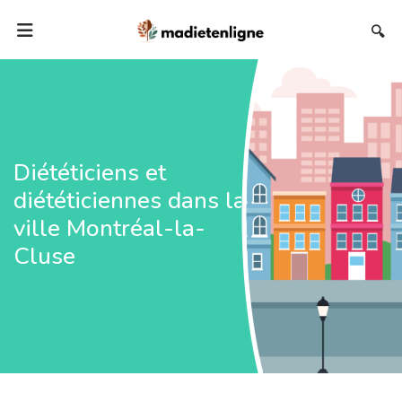
🔍
Diététiciens et
diététiciennes dans la
ville Montréal-la-
Cluse