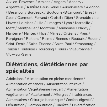
Aix-en-Provence
/
Amiens
/
Angers
/
Annecy
/
Argenteuil
/
Asnières-sur-Seine
/
Aubervilliers
/
Avignon
/
Besançon
/
Bordeaux
/
Boulogne-Billancourt
/
Brest
/
Caen
/
Clermont-Ferrand
/
Créteil
/
Dijon
/
Grenoble
/
Le
Havre
/
Le Mans
/
Lille
/
Limoges
/
Lyon
/
Marseille
/
Metz
/
Montpellier
/
Montreuil
/
Mulhouse
/
Nancy
/
Nanterre
/
Nantes
/
Nice
/
Nîmes
/
Orléans
/
Paris
/
Perpignan
/
Poitiers
/
Reims
/
Rennes
/
Roubaix
/
Rouen
/
Saint-Denis
/
Saint-Etienne
/
Saint-Paul
/
Strasbourg
/
Toulon
/
Toulouse
/
Tourcoing
/
Tours
/
Villeurbanne
/
Vitry-sur-Seine
Diététiciens, diététiciennes par
spécialités
Addictions
/
Alimentation en pleine conscience
/
Alimentation et cancer
/
Alimentation Intuitive
/
Alimentation Végétalienne (vegan)
/
Alimentation
végétarienne
/
Allaitement
/
Allergies / Intolérances
Alimentaires
/
Chirurgie bariatrique
/
Confort digestif
/
Dénutrition
/
Dermonutrition
/
Diabète
/
Diversification