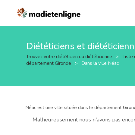
Diététiciens et diététicien
Trouvez votre diététicien ou diététicienne
>
Liste 
département Gironde
>
Dans la ville Néac
Néac est une ville située dans le département
Giron
Malheureusement nous n'avons pas encore 