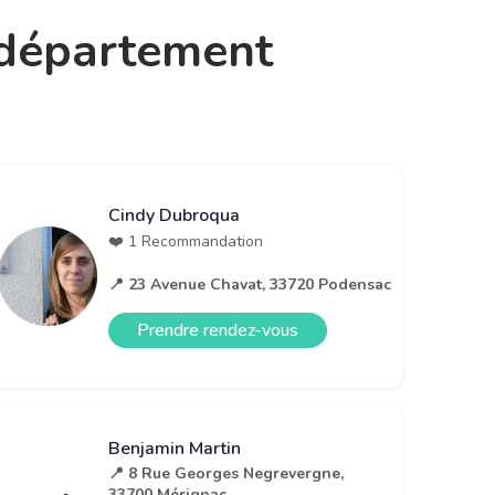
e département
Cindy Dubroqua
❤️ 1 Recommandation
📍 23 Avenue Chavat, 33720 Podensac
Prendre rendez-vous
Benjamin Martin
📍 8 Rue Georges Negrevergne,
33700 Mérignac