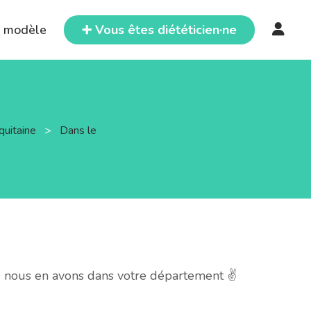
e modèle
➕ Vous êtes diététicien·ne
quitaine
>
Dans le
e nous en avons dans votre département ✌️