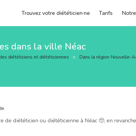
Trouvez votre diététicien·ne
Tarifs
Notr
nes dans la ville Néac
des diététiciens et diététiciennes
>
Dans la région Nouvelle-A
de
de diététicien ou diététicienne à Néac 🥺, en revanch