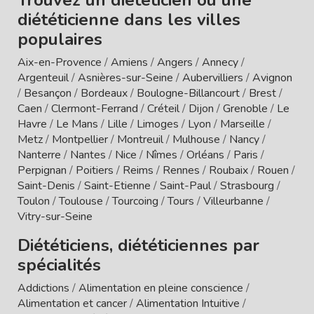
diététicienne dans les villes
populaires
Aix-en-Provence
/
Amiens
/
Angers
/
Annecy
/
Argenteuil
/
Asnières-sur-Seine
/
Aubervilliers
/
Avignon
/
Besançon
/
Bordeaux
/
Boulogne-Billancourt
/
Brest
/
Caen
/
Clermont-Ferrand
/
Créteil
/
Dijon
/
Grenoble
/
Le
Havre
/
Le Mans
/
Lille
/
Limoges
/
Lyon
/
Marseille
/
Metz
/
Montpellier
/
Montreuil
/
Mulhouse
/
Nancy
/
Nanterre
/
Nantes
/
Nice
/
Nîmes
/
Orléans
/
Paris
/
Perpignan
/
Poitiers
/
Reims
/
Rennes
/
Roubaix
/
Rouen
/
Saint-Denis
/
Saint-Etienne
/
Saint-Paul
/
Strasbourg
/
Toulon
/
Toulouse
/
Tourcoing
/
Tours
/
Villeurbanne
/
Vitry-sur-Seine
Diététiciens, diététiciennes par
spécialités
Addictions
/
Alimentation en pleine conscience
/
Alimentation et cancer
/
Alimentation Intuitive
/