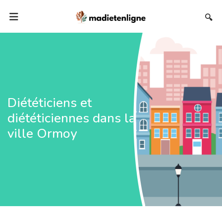
🔍
Diététiciens et
diététiciennes dans la
ville Ormoy