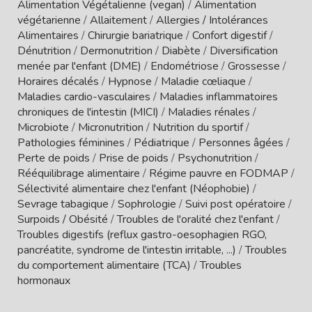
Alimentation Végétalienne (vegan)
/
Alimentation
végétarienne
/
Allaitement
/
Allergies / Intolérances
Alimentaires
/
Chirurgie bariatrique
/
Confort digestif
/
Dénutrition
/
Dermonutrition
/
Diabète
/
Diversification
menée par l'enfant (DME)
/
Endométriose
/
Grossesse
/
Horaires décalés
/
Hypnose
/
Maladie cœliaque
/
Maladies cardio-vasculaires
/
Maladies inflammatoires
chroniques de l'intestin (MICI)
/
Maladies rénales
/
Microbiote
/
Micronutrition
/
Nutrition du sportif
/
Pathologies féminines
/
Pédiatrique
/
Personnes âgées
/
Perte de poids
/
Prise de poids
/
Psychonutrition
/
Rééquilibrage alimentaire
/
Régime pauvre en FODMAP
/
Sélectivité alimentaire chez l'enfant (Néophobie)
/
Sevrage tabagique
/
Sophrologie
/
Suivi post opératoire
/
Surpoids / Obésité
/
Troubles de l'oralité chez l'enfant
/
Troubles digestifs (reflux gastro-oesophagien RGO,
pancréatite, syndrome de l'intestin irritable, ...)
/
Troubles
du comportement alimentaire (TCA)
/
Troubles
hormonaux