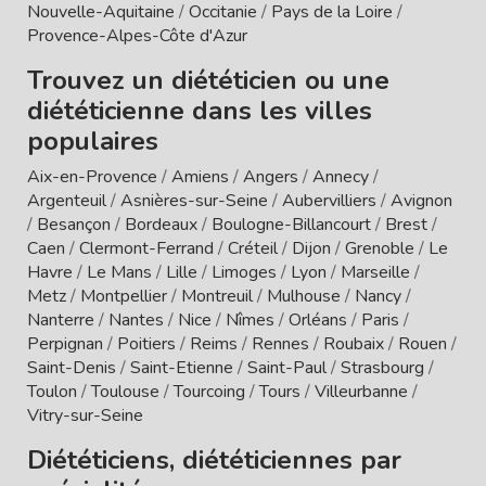
Nouvelle-Aquitaine
/
Occitanie
/
Pays de la Loire
/
Provence-Alpes-Côte d'Azur
Trouvez un diététicien ou une
diététicienne dans les villes
populaires
Aix-en-Provence
/
Amiens
/
Angers
/
Annecy
/
Argenteuil
/
Asnières-sur-Seine
/
Aubervilliers
/
Avignon
/
Besançon
/
Bordeaux
/
Boulogne-Billancourt
/
Brest
/
Caen
/
Clermont-Ferrand
/
Créteil
/
Dijon
/
Grenoble
/
Le
Havre
/
Le Mans
/
Lille
/
Limoges
/
Lyon
/
Marseille
/
Metz
/
Montpellier
/
Montreuil
/
Mulhouse
/
Nancy
/
Nanterre
/
Nantes
/
Nice
/
Nîmes
/
Orléans
/
Paris
/
Perpignan
/
Poitiers
/
Reims
/
Rennes
/
Roubaix
/
Rouen
/
Saint-Denis
/
Saint-Etienne
/
Saint-Paul
/
Strasbourg
/
Toulon
/
Toulouse
/
Tourcoing
/
Tours
/
Villeurbanne
/
Vitry-sur-Seine
Diététiciens, diététiciennes par