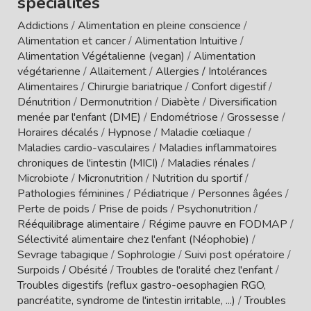
spécialités
Addictions
/
Alimentation en pleine conscience
/
Alimentation et cancer
/
Alimentation Intuitive
/
Alimentation Végétalienne (vegan)
/
Alimentation
végétarienne
/
Allaitement
/
Allergies / Intolérances
Alimentaires
/
Chirurgie bariatrique
/
Confort digestif
/
Dénutrition
/
Dermonutrition
/
Diabète
/
Diversification
menée par l'enfant (DME)
/
Endométriose
/
Grossesse
/
Horaires décalés
/
Hypnose
/
Maladie cœliaque
/
Maladies cardio-vasculaires
/
Maladies inflammatoires
chroniques de l'intestin (MICI)
/
Maladies rénales
/
Microbiote
/
Micronutrition
/
Nutrition du sportif
/
Pathologies féminines
/
Pédiatrique
/
Personnes âgées
/
Perte de poids
/
Prise de poids
/
Psychonutrition
/
Rééquilibrage alimentaire
/
Régime pauvre en FODMAP
/
Sélectivité alimentaire chez l'enfant (Néophobie)
/
Sevrage tabagique
/
Sophrologie
/
Suivi post opératoire
/
Surpoids / Obésité
/
Troubles de l'oralité chez l'enfant
/
Troubles digestifs (reflux gastro-oesophagien RGO,
pancréatite, syndrome de l'intestin irritable, ...)
/
Troubles