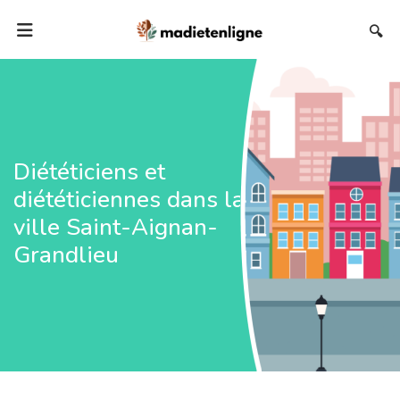
🔍
Diététiciens et
diététiciennes dans la
ville Saint-Aignan-
Grandlieu