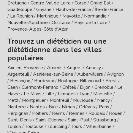
Bretagne
/
Centre-Val de Loire
/
Corse
/
Grand Est
/
Guadeloupe
/
Guyane
/
Hauts-de-France
/
Île-de-France
/
La Réunion
/
Martinique
/
Mayotte
/
Normandie
/
Nouvelle-Aquitaine
/
Occitanie
/
Pays de la Loire
/
Provence-Alpes-Côte d'Azur
Trouvez un diététicien ou une
diététicienne dans les villes
populaires
Aix-en-Provence
/
Amiens
/
Angers
/
Annecy
/
Argenteuil
/
Asnières-sur-Seine
/
Aubervilliers
/
Avignon
/
Besançon
/
Bordeaux
/
Boulogne-Billancourt
/
Brest
/
Caen
/
Clermont-Ferrand
/
Créteil
/
Dijon
/
Grenoble
/
Le
Havre
/
Le Mans
/
Lille
/
Limoges
/
Lyon
/
Marseille
/
Metz
/
Montpellier
/
Montreuil
/
Mulhouse
/
Nancy
/
Nanterre
/
Nantes
/
Nice
/
Nîmes
/
Orléans
/
Paris
/
Perpignan
/
Poitiers
/
Reims
/
Rennes
/
Roubaix
/
Rouen
/
Saint-Denis
/
Saint-Etienne
/
Saint-Paul
/
Strasbourg
/
Toulon
/
Toulouse
/
Tourcoing
/
Tours
/
Villeurbanne
/
Vitry-sur-Seine