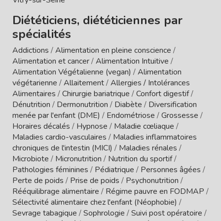
Diététiciens, diététiciennes par
spécialités
Addictions
/
Alimentation en pleine conscience
/
Alimentation et cancer
/
Alimentation Intuitive
/
Alimentation Végétalienne (vegan)
/
Alimentation
végétarienne
/
Allaitement
/
Allergies / Intolérances
Alimentaires
/
Chirurgie bariatrique
/
Confort digestif
/
Dénutrition
/
Dermonutrition
/
Diabète
/
Diversification
menée par l'enfant (DME)
/
Endométriose
/
Grossesse
/
Horaires décalés
/
Hypnose
/
Maladie cœliaque
/
Maladies cardio-vasculaires
/
Maladies inflammatoires
chroniques de l'intestin (MICI)
/
Maladies rénales
/
Microbiote
/
Micronutrition
/
Nutrition du sportif
/
Pathologies féminines
/
Pédiatrique
/
Personnes âgées
/
Perte de poids
/
Prise de poids
/
Psychonutrition
/
Rééquilibrage alimentaire
/
Régime pauvre en FODMAP
/
Sélectivité alimentaire chez l'enfant (Néophobie)
/
Sevrage tabagique
/
Sophrologie
/
Suivi post opératoire
/