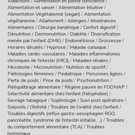
Addictions
/
Alimentation en pleine conscience
/
Alimentation et cancer
/
Alimentation Intuitive
/
Alimentation Végétalienne (vegan)
/
Alimentation
végétarienne
/
Allaitement
/
Allergies / Intolérances
Alimentaires
/
Chirurgie bariatrique
/
Confort digestif
/
Dénutrition
/
Dermonutrition
/
Diabète
/
Diversification
menée par l'enfant (DME)
/
Endométriose
/
Grossesse
/
Horaires décalés
/
Hypnose
/
Maladie cœliaque
/
Maladies cardio-vasculaires
/
Maladies inflammatoires
chroniques de l'intestin (MICI)
/
Maladies rénales
/
Microbiote
/
Micronutrition
/
Nutrition du sportif
/
Pathologies féminines
/
Pédiatrique
/
Personnes âgées
/
Perte de poids
/
Prise de poids
/
Psychonutrition
/
Rééquilibrage alimentaire
/
Régime pauvre en FODMAP
/
Sélectivité alimentaire chez l'enfant (Néophobie)
/
Sevrage tabagique
/
Sophrologie
/
Suivi post opératoire
/
Surpoids / Obésité
/
Troubles de l'oralité chez l'enfant
/
Troubles digestifs (reflux gastro-oesophagien RGO,
pancréatite, syndrome de l'intestin irritable, ...)
/
Troubles
du comportement alimentaire (TCA)
/
Troubles
hormonaux