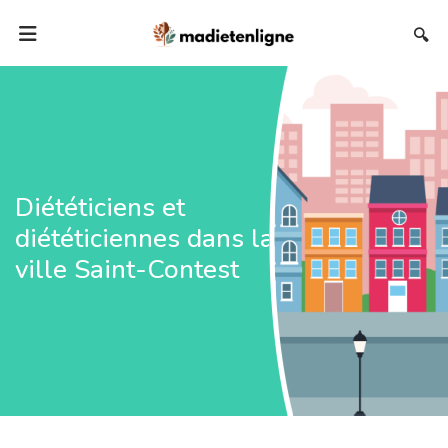
🔍
Diététiciens et
diététiciennes dans la
ville Saint-Contest