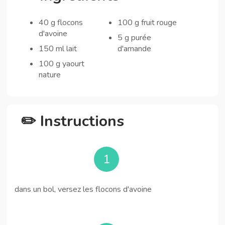
40 g flocons
100 g fruit rouge
d'avoine
5 g purée
150 ml lait
d'amande
100 g yaourt
nature
✏️ Instructions
1
dans un bol, versez les flocons d'avoine