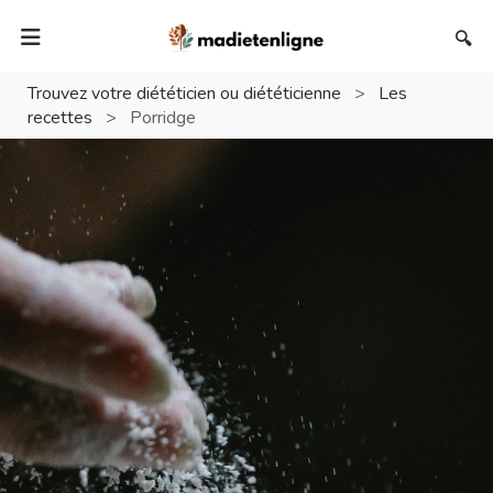
🔍
Trouvez votre diététicien ou diététicienne
>
Les
recettes
>
Porridge