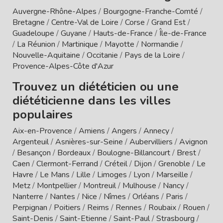
Auvergne-Rhône-Alpes
/
Bourgogne-Franche-Comté
/
Bretagne
/
Centre-Val de Loire
/
Corse
/
Grand Est
/
Guadeloupe
/
Guyane
/
Hauts-de-France
/
Île-de-France
/
La Réunion
/
Martinique
/
Mayotte
/
Normandie
/
Nouvelle-Aquitaine
/
Occitanie
/
Pays de la Loire
/
Provence-Alpes-Côte d'Azur
Trouvez un diététicien ou une
diététicienne dans les villes
populaires
Aix-en-Provence
/
Amiens
/
Angers
/
Annecy
/
Argenteuil
/
Asnières-sur-Seine
/
Aubervilliers
/
Avignon
/
Besançon
/
Bordeaux
/
Boulogne-Billancourt
/
Brest
/
Caen
/
Clermont-Ferrand
/
Créteil
/
Dijon
/
Grenoble
/
Le
Havre
/
Le Mans
/
Lille
/
Limoges
/
Lyon
/
Marseille
/
Metz
/
Montpellier
/
Montreuil
/
Mulhouse
/
Nancy
/
Nanterre
/
Nantes
/
Nice
/
Nîmes
/
Orléans
/
Paris
/
Perpignan
/
Poitiers
/
Reims
/
Rennes
/
Roubaix
/
Rouen
/
Saint-Denis
/
Saint-Etienne
/
Saint-Paul
/
Strasbourg
/