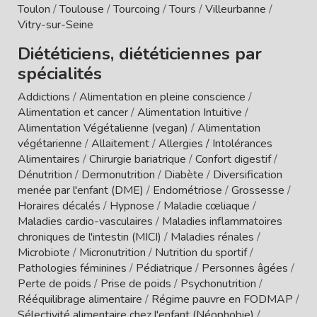
Toulon
/
Toulouse
/
Tourcoing
/
Tours
/
Villeurbanne
/
Vitry-sur-Seine
Diététiciens, diététiciennes par
spécialités
Addictions
/
Alimentation en pleine conscience
/
Alimentation et cancer
/
Alimentation Intuitive
/
Alimentation Végétalienne (vegan)
/
Alimentation
végétarienne
/
Allaitement
/
Allergies / Intolérances
Alimentaires
/
Chirurgie bariatrique
/
Confort digestif
/
Dénutrition
/
Dermonutrition
/
Diabète
/
Diversification
menée par l'enfant (DME)
/
Endométriose
/
Grossesse
/
Horaires décalés
/
Hypnose
/
Maladie cœliaque
/
Maladies cardio-vasculaires
/
Maladies inflammatoires
chroniques de l'intestin (MICI)
/
Maladies rénales
/
Microbiote
/
Micronutrition
/
Nutrition du sportif
/
Pathologies féminines
/
Pédiatrique
/
Personnes âgées
/
Perte de poids
/
Prise de poids
/
Psychonutrition
/
Rééquilibrage alimentaire
/
Régime pauvre en FODMAP
/
Sélectivité alimentaire chez l'enfant (Néophobie)
/