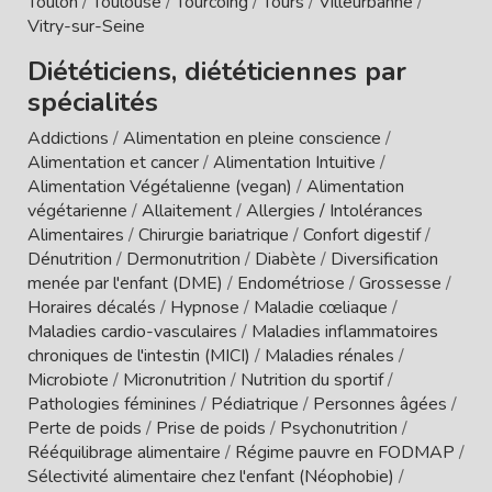
Toulon
/
Toulouse
/
Tourcoing
/
Tours
/
Villeurbanne
/
Vitry-sur-Seine
Diététiciens, diététiciennes par
spécialités
Addictions
/
Alimentation en pleine conscience
/
Alimentation et cancer
/
Alimentation Intuitive
/
Alimentation Végétalienne (vegan)
/
Alimentation
végétarienne
/
Allaitement
/
Allergies / Intolérances
Alimentaires
/
Chirurgie bariatrique
/
Confort digestif
/
Dénutrition
/
Dermonutrition
/
Diabète
/
Diversification
menée par l'enfant (DME)
/
Endométriose
/
Grossesse
/
Horaires décalés
/
Hypnose
/
Maladie cœliaque
/
Maladies cardio-vasculaires
/
Maladies inflammatoires
chroniques de l'intestin (MICI)
/
Maladies rénales
/
Microbiote
/
Micronutrition
/
Nutrition du sportif
/
Pathologies féminines
/
Pédiatrique
/
Personnes âgées
/
Perte de poids
/
Prise de poids
/
Psychonutrition
/
Rééquilibrage alimentaire
/
Régime pauvre en FODMAP
/
Sélectivité alimentaire chez l'enfant (Néophobie)
/