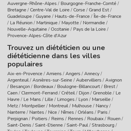
Auvergne-Rhône-Alpes
/
Bourgogne-Franche-Comté
/
Bretagne
/
Centre-Val de Loire
/
Corse
/
Grand Est
/
Guadeloupe
/
Guyane
/
Hauts-de-France
/
Île-de-France
/
La Réunion
/
Martinique
/
Mayotte
/
Normandie
/
Nouvelle-Aquitaine
/
Occitanie
/
Pays de la Loire
/
Provence-Alpes-Côte d'Azur
Trouvez un diététicien ou une
diététicienne dans les villes
populaires
Aix-en-Provence
/
Amiens
/
Angers
/
Annecy
/
Argenteuil
/
Asnières-sur-Seine
/
Aubervilliers
/
Avignon
/
Besançon
/
Bordeaux
/
Boulogne-Billancourt
/
Brest
/
Caen
/
Clermont-Ferrand
/
Créteil
/
Dijon
/
Grenoble
/
Le
Havre
/
Le Mans
/
Lille
/
Limoges
/
Lyon
/
Marseille
/
Metz
/
Montpellier
/
Montreuil
/
Mulhouse
/
Nancy
/
Nanterre
/
Nantes
/
Nice
/
Nîmes
/
Orléans
/
Paris
/
Perpignan
/
Poitiers
/
Reims
/
Rennes
/
Roubaix
/
Rouen
/
Saint-Denis
/
Saint-Etienne
/
Saint-Paul
/
Strasbourg
/