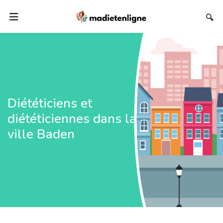
🔍
Diététiciens et
diététiciennes dans la
ville Baden