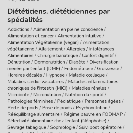
Diététiciens, diététiciennes par
spécialités
Addictions
/
Alimentation en pleine conscience
/
Alimentation et cancer
/
Alimentation Intuitive
/
Alimentation Végétalienne (vegan)
/
Alimentation
végétarienne
/
Allaitement
/
Allergies / Intolérances
Alimentaires
/
Chirurgie bariatrique
/
Confort digestif
/
Dénutrition
/
Dermonutrition
/
Diabète
/
Diversification
menée par l'enfant (DME)
/
Endométriose
/
Grossesse
/
Horaires décalés
/
Hypnose
/
Maladie cœliaque
/
Maladies cardio-vasculaires
/
Maladies inflammatoires
chroniques de l'intestin (MICI)
/
Maladies rénales
/
Microbiote
/
Micronutrition
/
Nutrition du sportif
/
Pathologies féminines
/
Pédiatrique
/
Personnes âgées
/
Perte de poids
/
Prise de poids
/
Psychonutrition
/
Rééquilibrage alimentaire
/
Régime pauvre en FODMAP
/
Sélectivité alimentaire chez l'enfant (Néophobie)
/
Sevrage tabagique
/
Sophrologie
/
Suivi post opératoire
/