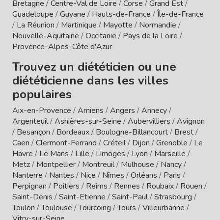
Bretagne
/
Centre-Val de Loire
/
Corse
/
Grand Est
/
Guadeloupe
/
Guyane
/
Hauts-de-France
/
Île-de-France
/
La Réunion
/
Martinique
/
Mayotte
/
Normandie
/
Nouvelle-Aquitaine
/
Occitanie
/
Pays de la Loire
/
Provence-Alpes-Côte d'Azur
Trouvez un diététicien ou une
diététicienne dans les villes
populaires
Aix-en-Provence
/
Amiens
/
Angers
/
Annecy
/
Argenteuil
/
Asnières-sur-Seine
/
Aubervilliers
/
Avignon
/
Besançon
/
Bordeaux
/
Boulogne-Billancourt
/
Brest
/
Caen
/
Clermont-Ferrand
/
Créteil
/
Dijon
/
Grenoble
/
Le
Havre
/
Le Mans
/
Lille
/
Limoges
/
Lyon
/
Marseille
/
Metz
/
Montpellier
/
Montreuil
/
Mulhouse
/
Nancy
/
Nanterre
/
Nantes
/
Nice
/
Nîmes
/
Orléans
/
Paris
/
Perpignan
/
Poitiers
/
Reims
/
Rennes
/
Roubaix
/
Rouen
/
Saint-Denis
/
Saint-Etienne
/
Saint-Paul
/
Strasbourg
/
Toulon
/
Toulouse
/
Tourcoing
/
Tours
/
Villeurbanne
/
Vitry-sur-Seine