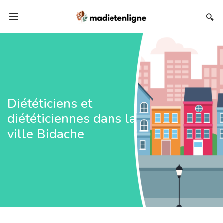
🔍
Diététiciens et
diététiciennes dans la
ville Bidache