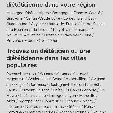
diététicienne dans votre région
Auvergne-Rhône-Alpes
/
Bourgogne-Franche-Comté
/
Bretagne
/
Centre-Val de Loire
/
Corse
/
Grand Est
/
Guadeloupe
/
Guyane
/
Hauts-de-France
/
Île-de-France
/
La Réunion
/
Martinique
/
Mayotte
/
Normandie
/
Nouvelle-Aquitaine
/
Occitanie
/
Pays de la Loire
/
Provence-Alpes-Côte d'Azur
Trouvez un diététicien ou une
diététicienne dans les villes
populaires
Aix-en-Provence
/
Amiens
/
Angers
/
Annecy
/
Argenteuil
/
Asnières-sur-Seine
/
Aubervilliers
/
Avignon
/
Besançon
/
Bordeaux
/
Boulogne-Billancourt
/
Brest
/
Caen
/
Clermont-Ferrand
/
Créteil
/
Dijon
/
Grenoble
/
Le
Havre
/
Le Mans
/
Lille
/
Limoges
/
Lyon
/
Marseille
/
Metz
/
Montpellier
/
Montreuil
/
Mulhouse
/
Nancy
/
Nanterre
/
Nantes
/
Nice
/
Nîmes
/
Orléans
/
Paris
/
Perpignan
/
Poitiers
/
Reims
/
Rennes
/
Roubaix
/
Rouen
/