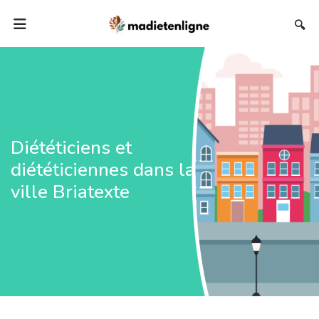
🔍
Diététiciens et
diététiciennes dans la
ville Briatexte