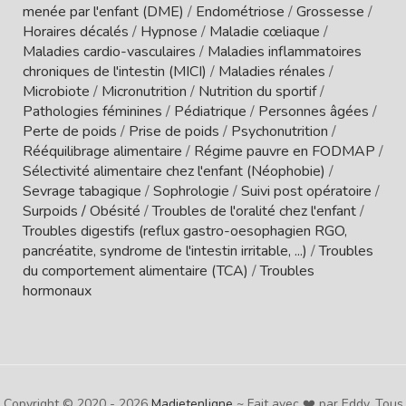
menée par l'enfant (DME)
/
Endométriose
/
Grossesse
/
Horaires décalés
/
Hypnose
/
Maladie cœliaque
/
Maladies cardio-vasculaires
/
Maladies inflammatoires
chroniques de l'intestin (MICI)
/
Maladies rénales
/
Microbiote
/
Micronutrition
/
Nutrition du sportif
/
Pathologies féminines
/
Pédiatrique
/
Personnes âgées
/
Perte de poids
/
Prise de poids
/
Psychonutrition
/
Rééquilibrage alimentaire
/
Régime pauvre en FODMAP
/
Sélectivité alimentaire chez l'enfant (Néophobie)
/
Sevrage tabagique
/
Sophrologie
/
Suivi post opératoire
/
Surpoids / Obésité
/
Troubles de l'oralité chez l'enfant
/
Troubles digestifs (reflux gastro-oesophagien RGO,
pancréatite, syndrome de l'intestin irritable, ...)
/
Troubles
du comportement alimentaire (TCA)
/
Troubles
hormonaux
Copyright © 2020 - 2026
Madietenligne
~ Fait avec ❤️ par Eddy. Tous