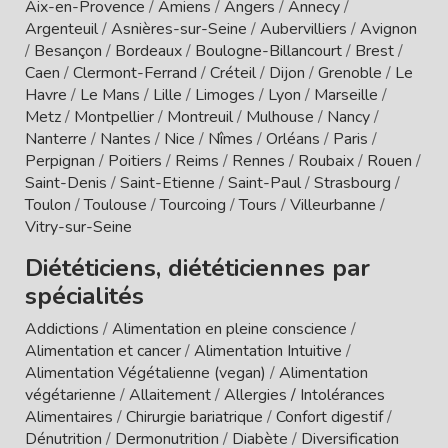
Aix-en-Provence
/
Amiens
/
Angers
/
Annecy
/
Argenteuil
/
Asnières-sur-Seine
/
Aubervilliers
/
Avignon
/
Besançon
/
Bordeaux
/
Boulogne-Billancourt
/
Brest
/
Caen
/
Clermont-Ferrand
/
Créteil
/
Dijon
/
Grenoble
/
Le
Havre
/
Le Mans
/
Lille
/
Limoges
/
Lyon
/
Marseille
/
Metz
/
Montpellier
/
Montreuil
/
Mulhouse
/
Nancy
/
Nanterre
/
Nantes
/
Nice
/
Nîmes
/
Orléans
/
Paris
/
Perpignan
/
Poitiers
/
Reims
/
Rennes
/
Roubaix
/
Rouen
/
Saint-Denis
/
Saint-Etienne
/
Saint-Paul
/
Strasbourg
/
Toulon
/
Toulouse
/
Tourcoing
/
Tours
/
Villeurbanne
/
Vitry-sur-Seine
Diététiciens, diététiciennes par
spécialités
Addictions
/
Alimentation en pleine conscience
/
Alimentation et cancer
/
Alimentation Intuitive
/
Alimentation Végétalienne (vegan)
/
Alimentation
végétarienne
/
Allaitement
/
Allergies / Intolérances
Alimentaires
/
Chirurgie bariatrique
/
Confort digestif
/
Dénutrition
/
Dermonutrition
/
Diabète
/
Diversification