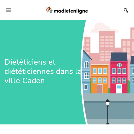
🔍
Diététiciens et
diététiciennes dans la
ville Caden