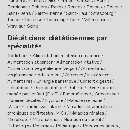
Nanterre
/
Nantes
/
Nice
/
Nîmes
/
Orléans
/
Paris
/
Perpignan
/
Poitiers
/
Reims
/
Rennes
/
Roubaix
/
Rouen
/
Saint-Denis
/
Saint-Etienne
/
Saint-Paul
/
Strasbourg
/
Toulon
/
Toulouse
/
Tourcoing
/
Tours
/
Villeurbanne
/
Vitry-sur-Seine
Diététiciens, diététiciennes par
spécialités
Addictions
/
Alimentation en pleine conscience
/
Alimentation et cancer
/
Alimentation Intuitive
/
Alimentation Végétalienne (vegan)
/
Alimentation
végétarienne
/
Allaitement
/
Allergies / Intolérances
Alimentaires
/
Chirurgie bariatrique
/
Confort digestif
/
Dénutrition
/
Dermonutrition
/
Diabète
/
Diversification
menée par l'enfant (DME)
/
Endométriose
/
Grossesse
/
Horaires décalés
/
Hypnose
/
Maladie cœliaque
/
Maladies cardio-vasculaires
/
Maladies inflammatoires
chroniques de l'intestin (MICI)
/
Maladies rénales
/
Microbiote
/
Micronutrition
/
Nutrition du sportif
/
Pathologies féminines
/
Pédiatrique
/
Personnes âgées
/