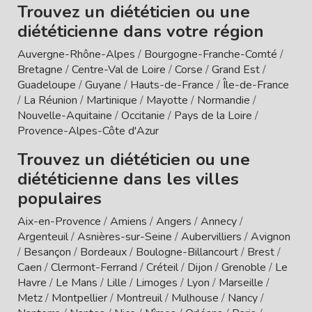
Trouvez un diététicien ou une
diététicienne dans votre région
Auvergne-Rhône-Alpes
/
Bourgogne-Franche-Comté
/
Bretagne
/
Centre-Val de Loire
/
Corse
/
Grand Est
/
Guadeloupe
/
Guyane
/
Hauts-de-France
/
Île-de-France
/
La Réunion
/
Martinique
/
Mayotte
/
Normandie
/
Nouvelle-Aquitaine
/
Occitanie
/
Pays de la Loire
/
Provence-Alpes-Côte d'Azur
Trouvez un diététicien ou une
diététicienne dans les villes
populaires
Aix-en-Provence
/
Amiens
/
Angers
/
Annecy
/
Argenteuil
/
Asnières-sur-Seine
/
Aubervilliers
/
Avignon
/
Besançon
/
Bordeaux
/
Boulogne-Billancourt
/
Brest
/
Caen
/
Clermont-Ferrand
/
Créteil
/
Dijon
/
Grenoble
/
Le
Havre
/
Le Mans
/
Lille
/
Limoges
/
Lyon
/
Marseille
/
Metz
/
Montpellier
/
Montreuil
/
Mulhouse
/
Nancy
/