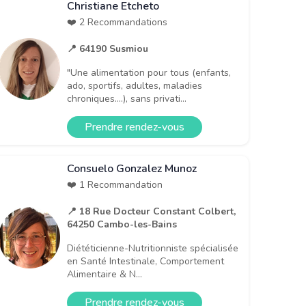
Christiane Etcheto
❤️ 2 Recommandations
📍 64190 Susmiou
"Une alimentation pour tous (enfants,
ado, sportifs, adultes, maladies
chroniques....), sans privati...
Prendre rendez-vous
Consuelo Gonzalez Munoz
❤️ 1 Recommandation
📍 18 Rue Docteur Constant Colbert,
64250 Cambo-les-Bains
Diététicienne-Nutritionniste spécialisée
en Santé Intestinale, Comportement
Alimentaire & N...
Prendre rendez-vous