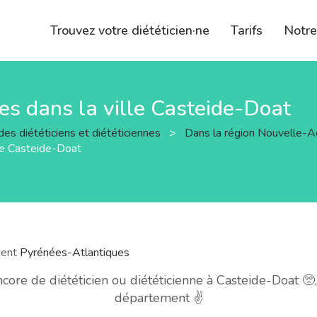
Trouvez votre diététicien·ne
Tarifs
Notr
nes dans la ville Casteide-Doat
des diététiciens et diététiciennes
>
Dans la région Nouvelle-A
lle Casteide-Doat
ment
Pyrénées-Atlantiques
re de diététicien ou diététicienne à Casteide-Doat 🥺
département ✌️