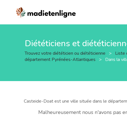
Diététiciens et diététicien
Trouvez votre diététicien ou diététicienne
>
Liste 
département Pyrénées-Atlantiques
>
Dans la vi
Casteide-Doat est une ville située dans le départe
Malheureusement nous n'avons pas enco