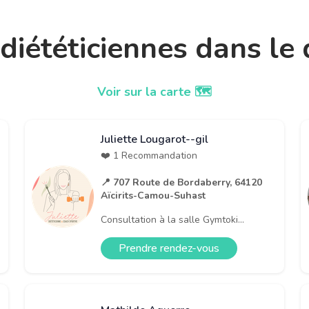
t diététiciennes dans l
Voir sur la carte 🗺️
Juliette Lougarot--gil
❤️ 1 Recommandation
📍 707 Route de Bordaberry, 64120
Aïcirits-Camou-Suhast
Consultation à la salle Gymtoki...
Prendre rendez-vous