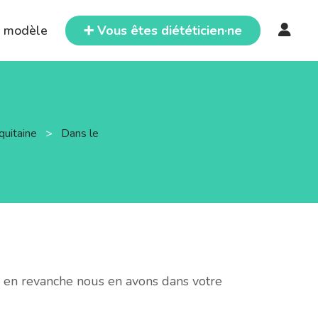
e modèle
➕ Vous êtes diététicien·ne
quitaine
>
Dans le
, en revanche nous en avons dans votre