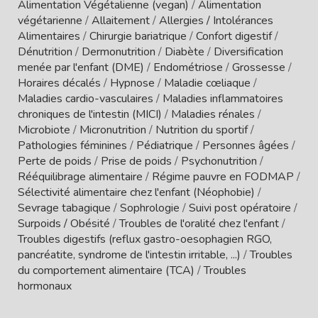
Alimentation Végétalienne (vegan)
/
Alimentation
végétarienne
/
Allaitement
/
Allergies / Intolérances
Alimentaires
/
Chirurgie bariatrique
/
Confort digestif
/
Dénutrition
/
Dermonutrition
/
Diabète
/
Diversification
menée par l'enfant (DME)
/
Endométriose
/
Grossesse
/
Horaires décalés
/
Hypnose
/
Maladie cœliaque
/
Maladies cardio-vasculaires
/
Maladies inflammatoires
chroniques de l'intestin (MICI)
/
Maladies rénales
/
Microbiote
/
Micronutrition
/
Nutrition du sportif
/
Pathologies féminines
/
Pédiatrique
/
Personnes âgées
/
Perte de poids
/
Prise de poids
/
Psychonutrition
/
Rééquilibrage alimentaire
/
Régime pauvre en FODMAP
/
Sélectivité alimentaire chez l'enfant (Néophobie)
/
Sevrage tabagique
/
Sophrologie
/
Suivi post opératoire
/
Surpoids / Obésité
/
Troubles de l'oralité chez l'enfant
/
Troubles digestifs (reflux gastro-oesophagien RGO,
pancréatite, syndrome de l'intestin irritable, ...)
/
Troubles
du comportement alimentaire (TCA)
/
Troubles
hormonaux