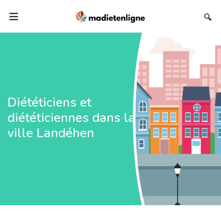
🔍
Diététiciens et
diététiciennes dans la
ville Landéhen