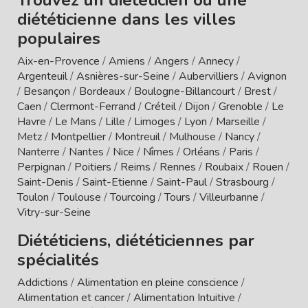
diététicienne dans les villes
populaires
Aix-en-Provence
/
Amiens
/
Angers
/
Annecy
/
Argenteuil
/
Asnières-sur-Seine
/
Aubervilliers
/
Avignon
/
Besançon
/
Bordeaux
/
Boulogne-Billancourt
/
Brest
/
Caen
/
Clermont-Ferrand
/
Créteil
/
Dijon
/
Grenoble
/
Le
Havre
/
Le Mans
/
Lille
/
Limoges
/
Lyon
/
Marseille
/
Metz
/
Montpellier
/
Montreuil
/
Mulhouse
/
Nancy
/
Nanterre
/
Nantes
/
Nice
/
Nîmes
/
Orléans
/
Paris
/
Perpignan
/
Poitiers
/
Reims
/
Rennes
/
Roubaix
/
Rouen
/
Saint-Denis
/
Saint-Etienne
/
Saint-Paul
/
Strasbourg
/
Toulon
/
Toulouse
/
Tourcoing
/
Tours
/
Villeurbanne
/
Vitry-sur-Seine
Diététiciens, diététiciennes par
spécialités
Addictions
/
Alimentation en pleine conscience
/
Alimentation et cancer
/
Alimentation Intuitive
/