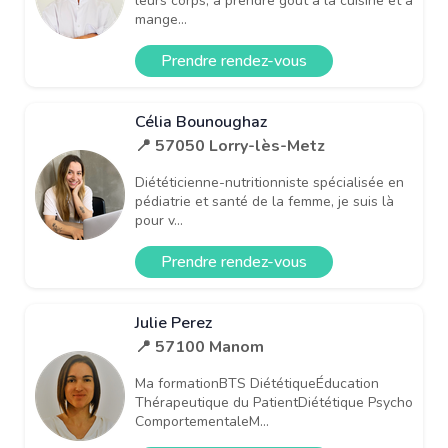
leurs corps, à prendre goût à la cuisine et à
mange...
Prendre rendez-vous
Célia Bounoughaz
📍 57050 Lorry-lès-Metz
Diététicienne-nutritionniste spécialisée en
pédiatrie et santé de la femme, je suis là
pour v...
Prendre rendez-vous
Julie Perez
📍 57100 Manom
Ma formationBTS DiététiqueÉducation
Thérapeutique du PatientDiététique Psycho
ComportementaleM...