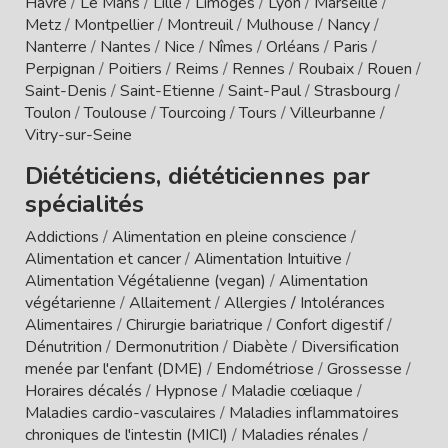
Havre
/
Le Mans
/
Lille
/
Limoges
/
Lyon
/
Marseille
/
Metz
/
Montpellier
/
Montreuil
/
Mulhouse
/
Nancy
/
Nanterre
/
Nantes
/
Nice
/
Nîmes
/
Orléans
/
Paris
/
Perpignan
/
Poitiers
/
Reims
/
Rennes
/
Roubaix
/
Rouen
/
Saint-Denis
/
Saint-Etienne
/
Saint-Paul
/
Strasbourg
/
Toulon
/
Toulouse
/
Tourcoing
/
Tours
/
Villeurbanne
/
Vitry-sur-Seine
Diététiciens, diététiciennes par
spécialités
Addictions
/
Alimentation en pleine conscience
/
Alimentation et cancer
/
Alimentation Intuitive
/
Alimentation Végétalienne (vegan)
/
Alimentation
végétarienne
/
Allaitement
/
Allergies / Intolérances
Alimentaires
/
Chirurgie bariatrique
/
Confort digestif
/
Dénutrition
/
Dermonutrition
/
Diabète
/
Diversification
menée par l'enfant (DME)
/
Endométriose
/
Grossesse
/
Horaires décalés
/
Hypnose
/
Maladie cœliaque
/
Maladies cardio-vasculaires
/
Maladies inflammatoires
chroniques de l'intestin (MICI)
/
Maladies rénales
/