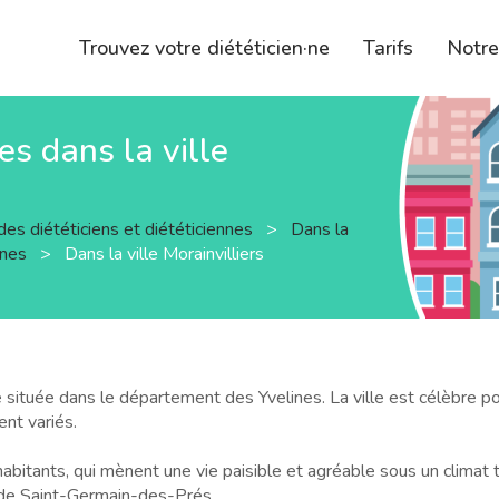
Trouvez votre diététicien·ne
Tarifs
Notr
es dans la ville
des diététiciens et diététiciennes
>
Dans la
ines
>
Dans la ville Morainvilliers
e située dans le département des Yvelines. La ville est célèbre po
nt variés.
habitants, qui mènent une vie paisible et agréable sous un climat t
 de Saint-Germain-des-Prés.