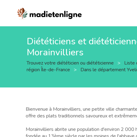
Diététiciens et diététicienn
Morainvilliers
Trouvez votre diététicien ou diététicienne
>
Liste 
région Île-de-France
>
Dans le département Yvel
Bienvenue à Morainvilliers, une petite ville charmant
offre des plats traditionnels savoureux et extrêmeme
Morainvilliers abrite une population d'environ 2 000 
fondée au 13ème siècle par les moines de l'abbaye