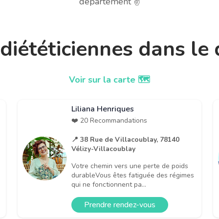
département ✌️
t diététiciennes dans l
Voir sur la carte 🗺️
Liliana Henriques
❤️ 20 Recommandations
📍 38 Rue de Villacoublay, 78140
Vélizy-Villacoublay
Votre chemin vers une perte de poids
durableVous êtes fatiguée des régimes
qui ne fonctionnent pa...
Prendre rendez-vous