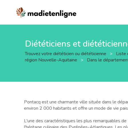
Diététiciens et diététicien
Trouvez votre diététicien ou diététicienne
>
Liste 
région Nouvelle-Aquitaine
>
Dans le départemen
Pontacq est une charmante ville située dans le dépar
environ 2 000 habitants et offre un mode de vie paisi
L'une des caractéristiques les plus remarquables de Po
l'héritage culinaire des Pyrénées-Atlantiques. Les p