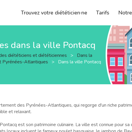
Trouvez votre diététicien·ne
Tarifs
Notr
nes dans la ville Pontacq
des diététiciens et diététiciennes
>
Dans la
t Pyrénées-Atlantiques
>
Dans la ville Pontacq
tement des Pyrénées-Atlantiques, qui regorge d'un riche patrimoin
ble et relaxant.
ntacq est son patrimoine culinaire. La ville est connue pour sa cu
lats locaux incluent le fameux poulet basquaise, le jambon de Ba