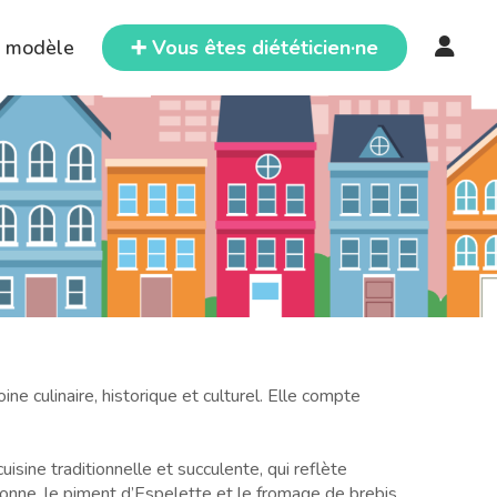
e modèle
➕ Vous êtes diététicien·ne
e culinaire, historique et culturel. Elle compte
isine traditionnelle et succulente, qui reflète
yonne, le piment d’Espelette et le fromage de brebis.