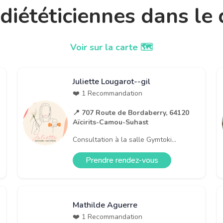
t diététiciennes dans l
Voir sur la carte 🗺️
Juliette Lougarot--gil
❤️ 1 Recommandation
📍 707 Route de Bordaberry, 64120
Aïcirits-Camou-Suhast
Consultation à la salle Gymtoki...
Prendre rendez-vous
Mathilde Aguerre
❤️ 1 Recommandation