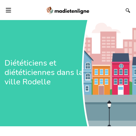
🔍
Diététiciens et
diététiciennes dans la
ville Rodelle