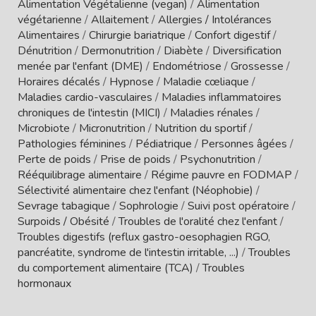
Alimentation Végétalienne (vegan)
/
Alimentation
végétarienne
/
Allaitement
/
Allergies / Intolérances
Alimentaires
/
Chirurgie bariatrique
/
Confort digestif
/
Dénutrition
/
Dermonutrition
/
Diabète
/
Diversification
menée par l'enfant (DME)
/
Endométriose
/
Grossesse
/
Horaires décalés
/
Hypnose
/
Maladie cœliaque
/
Maladies cardio-vasculaires
/
Maladies inflammatoires
chroniques de l'intestin (MICI)
/
Maladies rénales
/
Microbiote
/
Micronutrition
/
Nutrition du sportif
/
Pathologies féminines
/
Pédiatrique
/
Personnes âgées
/
Perte de poids
/
Prise de poids
/
Psychonutrition
/
Rééquilibrage alimentaire
/
Régime pauvre en FODMAP
/
Sélectivité alimentaire chez l'enfant (Néophobie)
/
Sevrage tabagique
/
Sophrologie
/
Suivi post opératoire
/
Surpoids / Obésité
/
Troubles de l'oralité chez l'enfant
/
Troubles digestifs (reflux gastro-oesophagien RGO,
pancréatite, syndrome de l'intestin irritable, ...)
/
Troubles
du comportement alimentaire (TCA)
/
Troubles
hormonaux