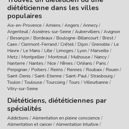
diététicienne dans les villes
populaires
Aix-en-Provence
/
Amiens
/
Angers
/
Annecy
/
Argenteuil
/
Asnières-sur-Seine
/
Aubervilliers
/
Avignon
/
Besançon
/
Bordeaux
/
Boulogne-Billancourt
/
Brest
/
Caen
/
Clermont-Ferrand
/
Créteil
/
Dijon
/
Grenoble
/
Le
Havre
/
Le Mans
/
Lille
/
Limoges
/
Lyon
/
Marseille
/
Metz
/
Montpellier
/
Montreuil
/
Mulhouse
/
Nancy
/
Nanterre
/
Nantes
/
Nice
/
Nîmes
/
Orléans
/
Paris
/
Perpignan
/
Poitiers
/
Reims
/
Rennes
/
Roubaix
/
Rouen
/
Saint-Denis
/
Saint-Etienne
/
Saint-Paul
/
Strasbourg
/
Toulon
/
Toulouse
/
Tourcoing
/
Tours
/
Villeurbanne
/
Vitry-sur-Seine
Diététiciens, diététiciennes par
spécialités
Addictions
/
Alimentation en pleine conscience
/
Alimentation et cancer
/
Alimentation Intuitive
/