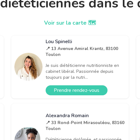
t diététiciennes dans l
Voir sur la carte 🗺️
Lou Spinelli
📍 13 Avenue Amiral Krantz, 83100
Toulon
Je suis diététicienne nutritionniste en
cabinet libéral. Passionnée depuis
toujours par la nutri...
Prendre rendez-vous
Alexandra Romain
📍 33 Rond-Point Mirasouléou, 83160
Toulon
Diététicienne diplômée, et passionnée