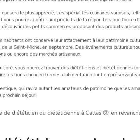
qui sera le plus apprécié. Les spécialités culinaires varoises, tel
 vous pourrez goûter aux produits de la région tels que l’huile d’ol
rez découvrir des petits commerces proposant des produits artisana
es habitants ont conservé leur attachement à leur patrimoine cultu
te de la Saint-Michel en septembre. Des événements culturels tout
tions ou encore des marchés artisanaux.
uilibré, vous pourrez trouver des diététiciens et diététiciennes
aire les bons choix en termes d'alimentation tout en préservant vo
hentique, qui ravira autant les amateurs de patrimoine que les ama
e prochain séjour !
e diététicien ou diététicienne à Callas 🥺, en revanc