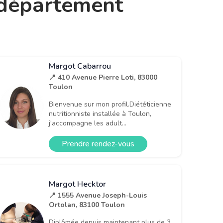
e département
Margot Cabarrou
📍 410 Avenue Pierre Loti, 83000
Toulon
Bienvenue sur mon profil.Diététicienne
nutritionniste installée à Toulon,
j'accompagne les adult...
Prendre rendez-vous
Margot Hecktor
📍 1555 Avenue Joseph-Louis
Ortolan, 83100 Toulon
Diplômée depuis maintenant plus de 3