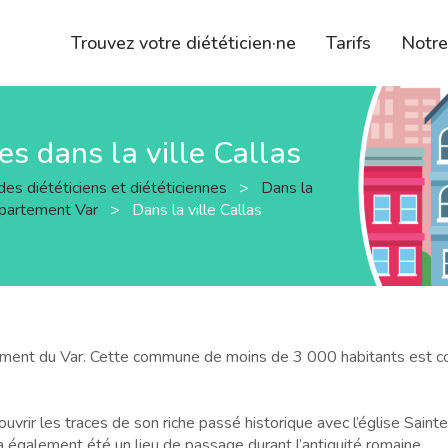
Trouvez votre diététicien·ne
Tarifs
Notr
nes dans la ville Callas
des diététiciens et diététiciennes
>
Dans la
épartement Var
>
Dans la ville Callas
tement du Var. Cette commune de moins de 3 000 habitants est con
uvrir les traces de son riche passé historique avec l’église Sain
s a également été un lieu de passage durant l’antiquité romaine.