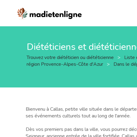
Diététiciens et diététicien
Trouvez votre diététicien ou diététicienne
>
Liste 
région Provence-Alpes-Côte d'Azur
>
Dans le d
Bienvenu à Callas, petite ville située dans le dépar
ses événements culturels tout au long de l'année.
Dès vos premiers pas dans la ville, vous pourrez déco
Seigneur, ancienne entrée de la ville fortifiée. Calla