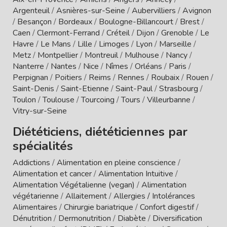
Argenteuil
/
Asnières-sur-Seine
/
Aubervilliers
/
Avignon
/
Besançon
/
Bordeaux
/
Boulogne-Billancourt
/
Brest
/
Caen
/
Clermont-Ferrand
/
Créteil
/
Dijon
/
Grenoble
/
Le
Havre
/
Le Mans
/
Lille
/
Limoges
/
Lyon
/
Marseille
/
Metz
/
Montpellier
/
Montreuil
/
Mulhouse
/
Nancy
/
Nanterre
/
Nantes
/
Nice
/
Nîmes
/
Orléans
/
Paris
/
Perpignan
/
Poitiers
/
Reims
/
Rennes
/
Roubaix
/
Rouen
/
Saint-Denis
/
Saint-Etienne
/
Saint-Paul
/
Strasbourg
/
Toulon
/
Toulouse
/
Tourcoing
/
Tours
/
Villeurbanne
/
Vitry-sur-Seine
Diététiciens, diététiciennes par
spécialités
Addictions
/
Alimentation en pleine conscience
/
Alimentation et cancer
/
Alimentation Intuitive
/
Alimentation Végétalienne (vegan)
/
Alimentation
végétarienne
/
Allaitement
/
Allergies / Intolérances
Alimentaires
/
Chirurgie bariatrique
/
Confort digestif
/
Dénutrition
/
Dermonutrition
/
Diabète
/
Diversification