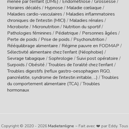
menée par l'enfant (DME)
/
Endométriose
/
Grossesse
/
Horaires décalés
/
Hypnose
/
Maladie cœliaque
/
Maladies cardio-vasculaires
/
Maladies inflammatoires
chroniques de l'intestin (MICI)
/
Maladies rénales
/
Microbiote
/
Micronutrition
/
Nutrition du sportif
/
Pathologies féminines
/
Pédiatrique
/
Personnes âgées
/
Perte de poids
/
Prise de poids
/
Psychonutrition
/
Rééquilibrage alimentaire
/
Régime pauvre en FODMAP
/
Sélectivité alimentaire chez l'enfant (Néophobie)
/
Sevrage tabagique
/
Sophrologie
/
Suivi post opératoire
/
Surpoids / Obésité
/
Troubles de l'oralité chez l'enfant
/
Troubles digestifs (reflux gastro-oesophagien RGO,
pancréatite, syndrome de l'intestin irritable, ...)
/
Troubles
du comportement alimentaire (TCA)
/
Troubles
hormonaux
Copyright © 2020 - 2026
Madietenligne
~ Fait avec ❤️ par Eddy. Tous