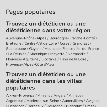
Pages populaires
Trouvez un diététicien ou une
diététicienne dans votre région
Auvergne-Rhône-Alpes
/
Bourgogne-Franche-Comté
/
Bretagne
/
Centre-Val de Loire
/
Corse
/
Grand Est
/
Guadeloupe
/
Guyane
/
Hauts-de-France
/
Île-de-France
/
La Réunion
/
Martinique
/
Mayotte
/
Normandie
/
Nouvelle-Aquitaine
/
Occitanie
/
Pays de la Loire
/
Provence-Alpes-Côte d'Azur
Trouvez un diététicien ou une
diététicienne dans les villes
populaires
Aix-en-Provence
/
Amiens
/
Angers
/
Annecy
/
Argenteuil
/
Asnières-sur-Seine
/
Aubervilliers
/
Avignon
/
Besançon
/
Bordeaux
/
Boulogne-Billancourt
/
Brest
/