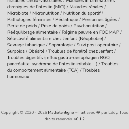
Maladies cardio-vasculaires
/
Maladies inflammatoires
chroniques de l'intestin (MICI)
/
Maladies rénales
/
Microbiote
/
Micronutrition
/
Nutrition du sportif
/
Pathologies féminines
/
Pédiatrique
/
Personnes âgées
/
Perte de poids
/
Prise de poids
/
Psychonutrition
/
Rééquilibrage alimentaire
/
Régime pauvre en FODMAP
/
Sélectivité alimentaire chez l'enfant (Néophobie)
/
Sevrage tabagique
/
Sophrologie
/
Suivi post opératoire
/
Surpoids / Obésité
/
Troubles de l'oralité chez l'enfant
/
Troubles digestifs (reflux gastro-oesophagien RGO,
pancréatite, syndrome de l'intestin irritable, ...)
/
Troubles
du comportement alimentaire (TCA)
/
Troubles
hormonaux
Copyright © 2020 - 2026
Madietenligne
~ Fait avec ❤️ par Eddy. Tous
droits réservés.
v6.1.2