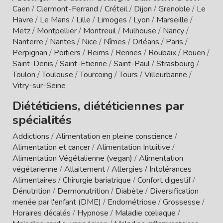
Caen
/
Clermont-Ferrand
/
Créteil
/
Dijon
/
Grenoble
/
Le
Havre
/
Le Mans
/
Lille
/
Limoges
/
Lyon
/
Marseille
/
Metz
/
Montpellier
/
Montreuil
/
Mulhouse
/
Nancy
/
Nanterre
/
Nantes
/
Nice
/
Nîmes
/
Orléans
/
Paris
/
Perpignan
/
Poitiers
/
Reims
/
Rennes
/
Roubaix
/
Rouen
/
Saint-Denis
/
Saint-Etienne
/
Saint-Paul
/
Strasbourg
/
Toulon
/
Toulouse
/
Tourcoing
/
Tours
/
Villeurbanne
/
Vitry-sur-Seine
Diététiciens, diététiciennes par
spécialités
Addictions
/
Alimentation en pleine conscience
/
Alimentation et cancer
/
Alimentation Intuitive
/
Alimentation Végétalienne (vegan)
/
Alimentation
végétarienne
/
Allaitement
/
Allergies / Intolérances
Alimentaires
/
Chirurgie bariatrique
/
Confort digestif
/
Dénutrition
/
Dermonutrition
/
Diabète
/
Diversification
menée par l'enfant (DME)
/
Endométriose
/
Grossesse
/
Horaires décalés
/
Hypnose
/
Maladie cœliaque
/