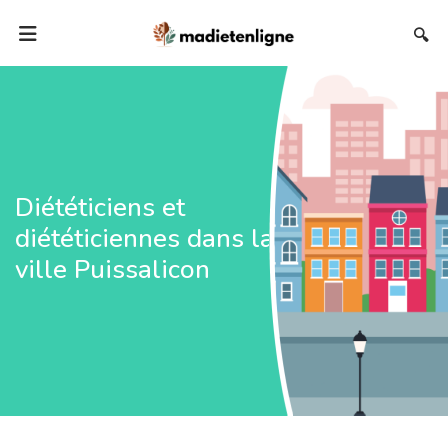
🔍
Diététiciens et
diététiciennes dans la
ville Puissalicon