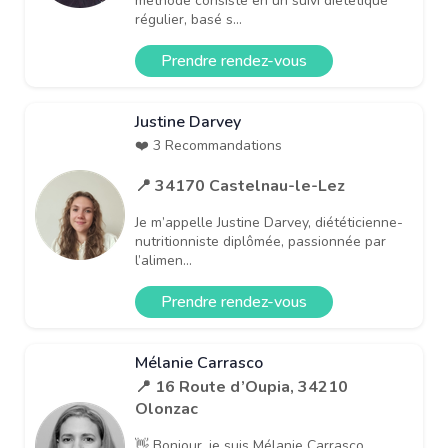
méthode consiste en un suivi diététique
régulier, basé s...
Prendre rendez-vous
Justine Darvey
❤️ 3 Recommandations
📍 34170 Castelnau-le-Lez
Je m’appelle Justine Darvey, diététicienne-
nutritionniste diplômée, passionnée par
l’alimen...
Prendre rendez-vous
Mélanie Carrasco
📍 16 Route d’Oupia, 34210
Olonzac
👋 Bonjour, je suis Mélanie Carrasco,