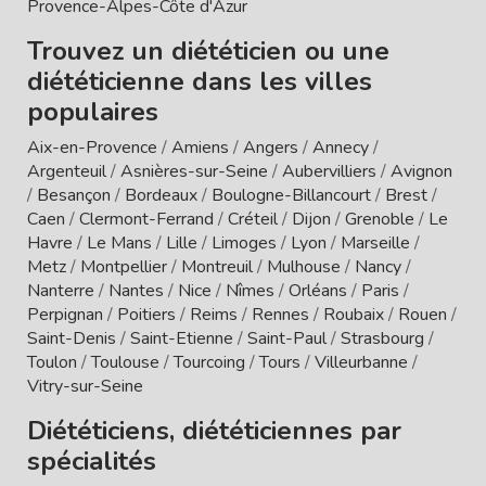
Provence-Alpes-Côte d'Azur
Trouvez un diététicien ou une
diététicienne dans les villes
populaires
Aix-en-Provence
/
Amiens
/
Angers
/
Annecy
/
Argenteuil
/
Asnières-sur-Seine
/
Aubervilliers
/
Avignon
/
Besançon
/
Bordeaux
/
Boulogne-Billancourt
/
Brest
/
Caen
/
Clermont-Ferrand
/
Créteil
/
Dijon
/
Grenoble
/
Le
Havre
/
Le Mans
/
Lille
/
Limoges
/
Lyon
/
Marseille
/
Metz
/
Montpellier
/
Montreuil
/
Mulhouse
/
Nancy
/
Nanterre
/
Nantes
/
Nice
/
Nîmes
/
Orléans
/
Paris
/
Perpignan
/
Poitiers
/
Reims
/
Rennes
/
Roubaix
/
Rouen
/
Saint-Denis
/
Saint-Etienne
/
Saint-Paul
/
Strasbourg
/
Toulon
/
Toulouse
/
Tourcoing
/
Tours
/
Villeurbanne
/
Vitry-sur-Seine
Diététiciens, diététiciennes par
spécialités