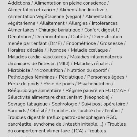
Addictions
/
Alimentation en pleine conscience
/
Alimentation et cancer
/
Alimentation Intuitive
/
Alimentation Végétalienne (vegan)
/
Alimentation
végétarienne
/
Allaitement
/
Allergies / Intolérances
Alimentaires
/
Chirurgie bariatrique
/
Confort digestif
/
Dénutrition
/
Dermonutrition
/
Diabète
/
Diversification
menée par l'enfant (DME)
/
Endométriose
/
Grossesse
/
Horaires décalés
/
Hypnose
/
Maladie cœliaque
/
Maladies cardio-vasculaires
/
Maladies inflammatoires
chroniques de l'intestin (MICI)
/
Maladies rénales
/
Microbiote
/
Micronutrition
/
Nutrition du sportif
/
Pathologies féminines
/
Pédiatrique
/
Personnes âgées
/
Perte de poids
/
Prise de poids
/
Psychonutrition
/
Rééquilibrage alimentaire
/
Régime pauvre en FODMAP
/
Sélectivité alimentaire chez l'enfant (Néophobie)
/
Sevrage tabagique
/
Sophrologie
/
Suivi post opératoire
/
Surpoids / Obésité
/
Troubles de l'oralité chez l'enfant
/
Troubles digestifs (reflux gastro-oesophagien RGO,
pancréatite, syndrome de l'intestin irritable, ...)
/
Troubles
du comportement alimentaire (TCA)
/
Troubles