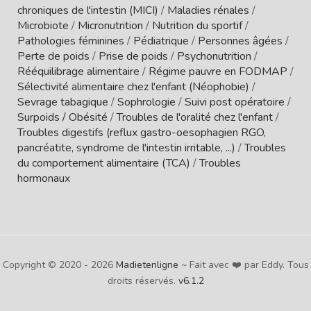
chroniques de l'intestin (MICI)
/
Maladies rénales
/
Microbiote
/
Micronutrition
/
Nutrition du sportif
/
Pathologies féminines
/
Pédiatrique
/
Personnes âgées
/
Perte de poids
/
Prise de poids
/
Psychonutrition
/
Rééquilibrage alimentaire
/
Régime pauvre en FODMAP
/
Sélectivité alimentaire chez l'enfant (Néophobie)
/
Sevrage tabagique
/
Sophrologie
/
Suivi post opératoire
/
Surpoids / Obésité
/
Troubles de l'oralité chez l'enfant
/
Troubles digestifs (reflux gastro-oesophagien RGO,
pancréatite, syndrome de l'intestin irritable, ...)
/
Troubles
du comportement alimentaire (TCA)
/
Troubles
hormonaux
Copyright © 2020 - 2026
Madietenligne
~ Fait avec ❤️ par Eddy. Tous
droits réservés.
v6.1.2