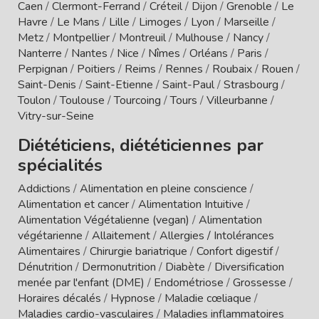
Caen
/
Clermont-Ferrand
/
Créteil
/
Dijon
/
Grenoble
/
Le
Havre
/
Le Mans
/
Lille
/
Limoges
/
Lyon
/
Marseille
/
Metz
/
Montpellier
/
Montreuil
/
Mulhouse
/
Nancy
/
Nanterre
/
Nantes
/
Nice
/
Nîmes
/
Orléans
/
Paris
/
Perpignan
/
Poitiers
/
Reims
/
Rennes
/
Roubaix
/
Rouen
/
Saint-Denis
/
Saint-Etienne
/
Saint-Paul
/
Strasbourg
/
Toulon
/
Toulouse
/
Tourcoing
/
Tours
/
Villeurbanne
/
Vitry-sur-Seine
Diététiciens, diététiciennes par
spécialités
Addictions
/
Alimentation en pleine conscience
/
Alimentation et cancer
/
Alimentation Intuitive
/
Alimentation Végétalienne (vegan)
/
Alimentation
végétarienne
/
Allaitement
/
Allergies / Intolérances
Alimentaires
/
Chirurgie bariatrique
/
Confort digestif
/
Dénutrition
/
Dermonutrition
/
Diabète
/
Diversification
menée par l'enfant (DME)
/
Endométriose
/
Grossesse
/
Horaires décalés
/
Hypnose
/
Maladie cœliaque
/
Maladies cardio-vasculaires
/
Maladies inflammatoires