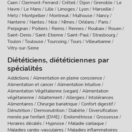
Caen
/
Clermont-Ferrand
/
Créteil
/
Dijon
/
Grenoble
/
Le
Havre
/
Le Mans
/
Lille
/
Limoges
/
Lyon
/
Marseille
/
Metz
/
Montpellier
/
Montreuil
/
Mulhouse
/
Nancy
/
Nanterre
/
Nantes
/
Nice
/
Nîmes
/
Orléans
/
Paris
/
Perpignan
/
Poitiers
/
Reims
/
Rennes
/
Roubaix
/
Rouen
/
Saint-Denis
/
Saint-Etienne
/
Saint-Paul
/
Strasbourg
/
Toulon
/
Toulouse
/
Tourcoing
/
Tours
/
Villeurbanne
/
Vitry-sur-Seine
Diététiciens, diététiciennes par
spécialités
Addictions
/
Alimentation en pleine conscience
/
Alimentation et cancer
/
Alimentation Intuitive
/
Alimentation Végétalienne (vegan)
/
Alimentation
végétarienne
/
Allaitement
/
Allergies / Intolérances
Alimentaires
/
Chirurgie bariatrique
/
Confort digestif
/
Dénutrition
/
Dermonutrition
/
Diabète
/
Diversification
menée par l'enfant (DME)
/
Endométriose
/
Grossesse
/
Horaires décalés
/
Hypnose
/
Maladie cœliaque
/
Maladies cardio-vasculaires
/
Maladies inflammatoires