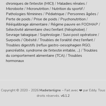
chroniques de l'intestin (MICI)
/
Maladies rénales
/
Microbiote
/
Micronutrition
/
Nutrition du sportif
/
Pathologies féminines
/
Pédiatrique
/
Personnes âgées
/
Perte de poids
/
Prise de poids
/
Psychonutrition
/
Rééquilibrage alimentaire
/
Régime pauvre en FODMAP
/
Sélectivité alimentaire chez l'enfant (Néophobie)
/
Sevrage tabagique
/
Sophrologie
/
Suivi post opératoire
/
Surpoids / Obésité
/
Troubles de l'oralité chez l'enfant
/
Troubles digestifs (reflux gastro-oesophagien RGO,
pancréatite, syndrome de l'intestin irritable, ...)
/
Troubles
du comportement alimentaire (TCA)
/
Troubles
hormonaux
Copyright © 2020 - 2026
Madietenligne
~ Fait avec ❤️ par Eddy. Tous
droits réservés.
v6.1.2