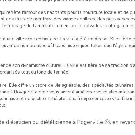
 qui reflète l'amour des habitants pour la nourriture locale et de q
nt des fruits de mer frais, des viandes grillées, des pâtisseries 
dre, le fromage de Neufchâtel ou encore le calvados sont égalemen
 une ville riche en histoire. La ville a été fondée au XIIe siècle
couvrir de nombreuses bâtisses historiques telles que l'église Sa
r de son dynamisme culturel. La ville est fière de sa tradition d
 organisés tout au long de l'année.
re. Elle offre un cadre de vie agréable, des spécialités culinaires 
cienne à Rovgerville pour vous aider à améliorer votre alimentatio
alisé et de qualité. N'hésitez pas à explorer cette ville fascin
ble.
diététicien ou diététicienne à Rogerville 🥺, en reva