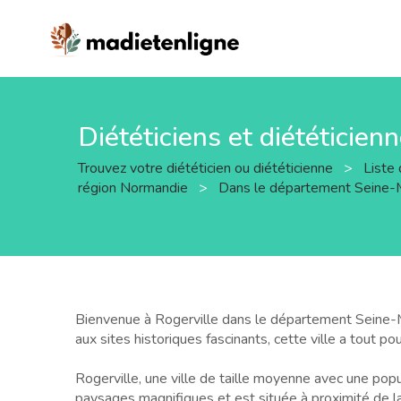
Diététiciens et diététicien
Trouvez votre diététicien ou diététicienne
>
Liste 
région Normandie
>
Dans le département Seine-
Bienvenue à Rogerville dans le département Seine-Marit
aux sites historiques fascinants, cette ville a tout pou
Rogerville, une ville de taille moyenne avec une popu
paysages magnifiques et est située à proximité de la c