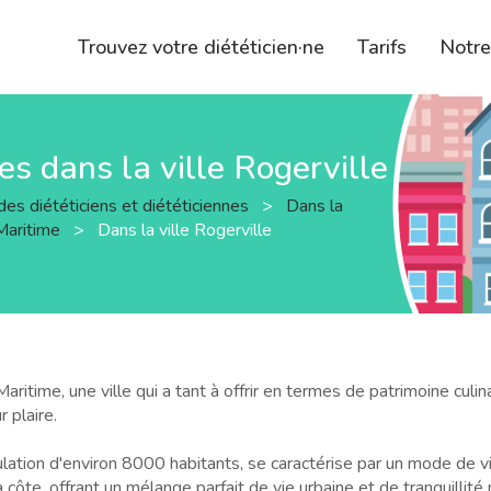
Trouvez votre diététicien·ne
Tarifs
Notr
nes dans la ville Rogerville
des diététiciens et diététiciennes
>
Dans la
Maritime
>
Dans la ville Rogerville
ime, une ville qui a tant à offrir en termes de patrimoine culinai
r plaire.
lation d'environ 8000 habitants, se caractérise par un mode de vi
ôte, offrant un mélange parfait de vie urbaine et de tranquillité 