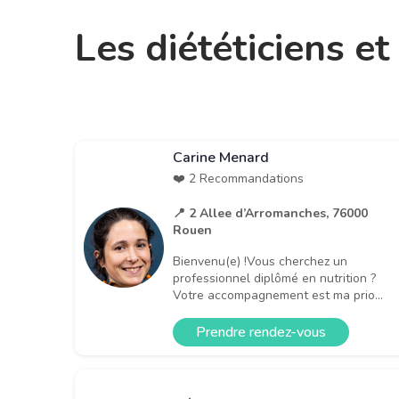
Les diététiciens e
Carine Menard
❤️ 2 Recommandations
📍 2 Allee d’Arromanches, 76000
Rouen
Bienvenu(e) !Vous cherchez un
professionnel diplômé en nutrition ?
Votre accompagnement est ma prio...
Prendre rendez-vous