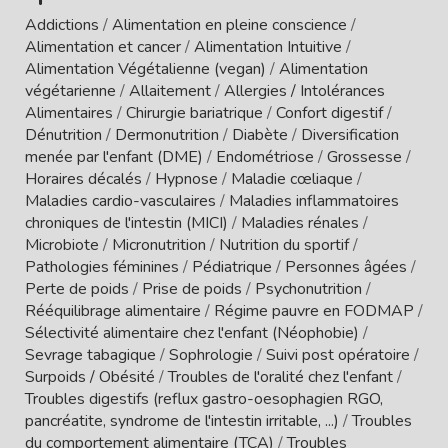
Addictions
/
Alimentation en pleine conscience
/
Alimentation et cancer
/
Alimentation Intuitive
/
Alimentation Végétalienne (vegan)
/
Alimentation
végétarienne
/
Allaitement
/
Allergies / Intolérances
Alimentaires
/
Chirurgie bariatrique
/
Confort digestif
/
Dénutrition
/
Dermonutrition
/
Diabète
/
Diversification
menée par l'enfant (DME)
/
Endométriose
/
Grossesse
/
Horaires décalés
/
Hypnose
/
Maladie cœliaque
/
Maladies cardio-vasculaires
/
Maladies inflammatoires
chroniques de l'intestin (MICI)
/
Maladies rénales
/
Microbiote
/
Micronutrition
/
Nutrition du sportif
/
Pathologies féminines
/
Pédiatrique
/
Personnes âgées
/
Perte de poids
/
Prise de poids
/
Psychonutrition
/
Rééquilibrage alimentaire
/
Régime pauvre en FODMAP
/
Sélectivité alimentaire chez l'enfant (Néophobie)
/
Sevrage tabagique
/
Sophrologie
/
Suivi post opératoire
/
Surpoids / Obésité
/
Troubles de l'oralité chez l'enfant
/
Troubles digestifs (reflux gastro-oesophagien RGO,
pancréatite, syndrome de l'intestin irritable, ...)
/
Troubles
du comportement alimentaire (TCA)
/
Troubles