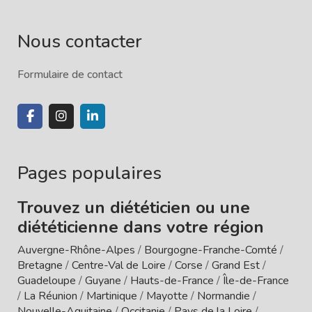
Nous contacter
Formulaire de contact
Pages populaires
Trouvez un diététicien ou une
diététicienne dans votre région
Auvergne-Rhône-Alpes
/
Bourgogne-Franche-Comté
/
Bretagne
/
Centre-Val de Loire
/
Corse
/
Grand Est
/
Guadeloupe
/
Guyane
/
Hauts-de-France
/
Île-de-France
/
La Réunion
/
Martinique
/
Mayotte
/
Normandie
/
Nouvelle-Aquitaine
/
Occitanie
/
Pays de la Loire
/