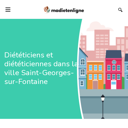
🔍
Diététiciens et
diététiciennes dans la
ville Saint-Georges-
sur-Fontaine