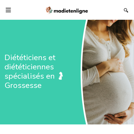
🔍
Diététiciens et
diététiciennes
spécialisés en 🤰
Grossesse