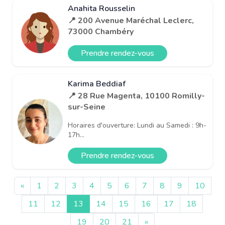
Anahita Rousselin
📍 200 Avenue Maréchal Leclerc,
73000 Chambéry
Prendre rendez-vous
Karima Beddiaf
📍 28 Rue Magenta, 10100 Romilly-
sur-Seine
Horaires d'ouverture: Lundi au Samedi : 9h-
17h...
Prendre rendez-vous
«
1
2
3
4
5
6
7
8
9
10
11
12
13
14
15
16
17
18
19
20
21
»