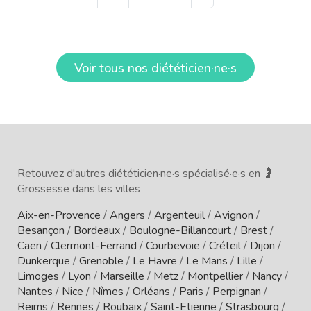
Voir tous nos diététicien·ne·s
Retouvez d'autres diététicien·ne·s spécialisé·e·s en 🤰
Grossesse dans les villes
Aix-en-Provence
/
Angers
/
Argenteuil
/
Avignon
/
Besançon
/
Bordeaux
/
Boulogne-Billancourt
/
Brest
/
Caen
/
Clermont-Ferrand
/
Courbevoie
/
Créteil
/
Dijon
/
Dunkerque
/
Grenoble
/
Le Havre
/
Le Mans
/
Lille
/
Limoges
/
Lyon
/
Marseille
/
Metz
/
Montpellier
/
Nancy
/
Nantes
/
Nice
/
Nîmes
/
Orléans
/
Paris
/
Perpignan
/
Reims
/
Rennes
/
Roubaix
/
Saint-Etienne
/
Strasbourg
/