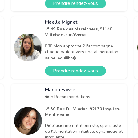
Prendre rendez-vous
Maelle Mignet
📍 49 Rue des Maraîchers, 91140
Villebon-sur-Yvette
👩🏼‍⚕️ Mon approche ? J'accompagne
chaque patient vers une alimentation
saine, équilibr�...
Prendre rendez-vous
Manon Faivre
❤️ 5 Recommandations
📍 30 Rue Du Viaduc, 92130 Issy-les-
Moulineaux
Diététicienne nutritionniste, spécialiste
de l’alimentation intuitive, dynamique et
innovante, ...