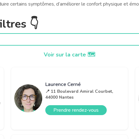
ire certains symptômes, d’améliorer le confort physique et émoti
ltres 👇
Voir sur la carte 🗺️
Laurence Cerné
📍 11 Boulevard Amiral Courbet,
44000 Nantes
e
Prendre rendez-vous