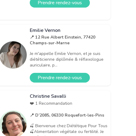
Prendre rendez-vous
Emilie Vernon
📍 12 Rue Albert Einstein, 77420
Champs-sur-Marne
Je m'appelle Emilie Vernon, et je suis
diététicienne diplômée & réflexologue
auriculaire, p...
Prendre rendez-vous
Christine Savalli
❤️ 1 Recommandation
📍 D’2085, 06330 Roquefort-les-Pins
🍒 Bienvenue chez Diététique Pour Tous
🍒Alimentation végétale ou fertilité. Je