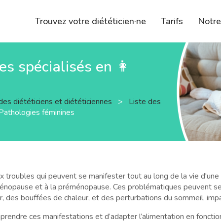
Trouvez votre diététicien·ne
Tarifs
Notr
nes spécialisés en 👩
des diététiciens et diététiciennes
>
Liste des
Pathologies féminines
troubles qui peuvent se manifester tout au long de la vie d'un
 ménopause et à la préménopause. Ces problématiques peuvent se
, des bouffées de chaleur, et des perturbations du sommeil, impac
mprendre ces manifestations et d’adapter l’alimentation en fonct